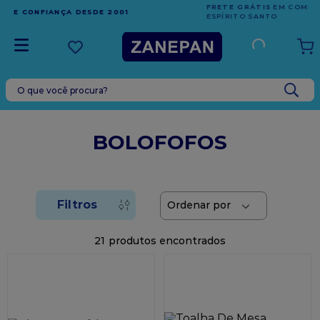
FRETE GRÁTIS
EM COMPRAS ACIMA DE R$1.000,00 PARA O
ESPÍRITO SANTO
O que você procura?
TERMOS MAIS BUSCADOS
1
º
leite condensado
BOLOFOFOS
2
º
caixa
3
º
vela
4
º
top harald
5
º
vabene
21
6
º
sacola
7
º
granulado
8
º
bala