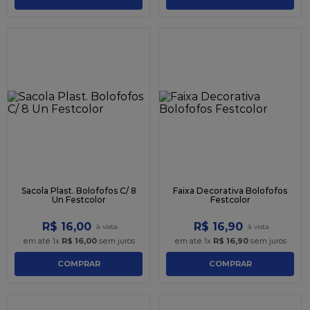
Sacola Plast. Bolofofos C/ 8
Faixa Decorativa Bolofofos
Un Festcolor
Festcolor
R$
16
,
00
R$
16
,
90
em até
1
x
R$
16
,
00
sem juros
em até
1
x
R$
16
,
90
sem juros
COMPRAR
COMPRAR