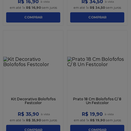
R$
16
,
90
R$
34
,
50
em até
1
x
R$
16
,
90
sem juros
em até
1
x
R$
34
,
50
sem juros
COMPRAR
COMPRAR
Kit Decorativo Bolofofos
Prato 18 Cm Bolofofos C/ 8
Festcolor
Un Festcolor
R$
35
,
90
R$
19
,
90
em até
1
x
R$
35
,
90
sem juros
em até
1
x
R$
19
,
90
sem juros
COMPRAR
COMPRAR