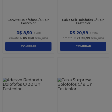
Convite Bolofofos C/ 08 Un
Caixa Milk Bolofofos C/ 8 Un
Festcolor
Festcolor
R$
8
,
50
R$
20
,
99
em até
1
x
R$
8
,
50
sem juros
em até
1
x
R$
20
,
99
sem juros
COMPRAR
COMPRAR