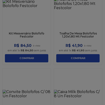
9
º
caixa kraft
10
º
chocolate
Kit Mesversário Bolofofo
Toalha De Mesa Bolofofos
Festcolor
1,20x1,80 Mt Festcolor
R$
84
,
50
R$
41
,
90
em até
1
x
R$
84
,
50
sem juros
em até
1
x
R$
41
,
90
sem juros
COMPRAR
COMPRAR