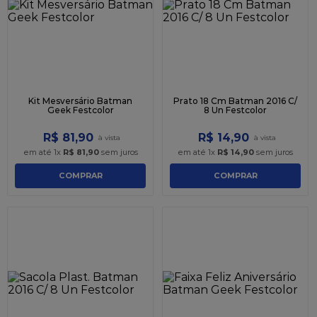
9
º
caixa kraft
10
º
chocolate
Kit Mesversário Batman
Prato 18 Cm Batman 2016 C/
Geek Festcolor
8 Un Festcolor
R$
81
,
90
R$
14
,
90
em até
1
x
R$
81
,
90
sem juros
em até
1
x
R$
14
,
90
sem juros
COMPRAR
COMPRAR