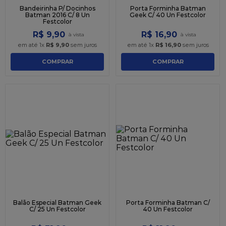
Bandeirinha P/ Docinhos
Porta Forminha Batman
Batman 2016 C/ 8 Un
Geek C/ 40 Un Festcolor
Festcolor
R$
9
,
90
R$
16
,
90
em até
1
x
R$
9
,
90
sem juros
em até
1
x
R$
16
,
90
sem juros
COMPRAR
COMPRAR
Balão Especial Batman Geek
Porta Forminha Batman C/
C/ 25 Un Festcolor
40 Un Festcolor