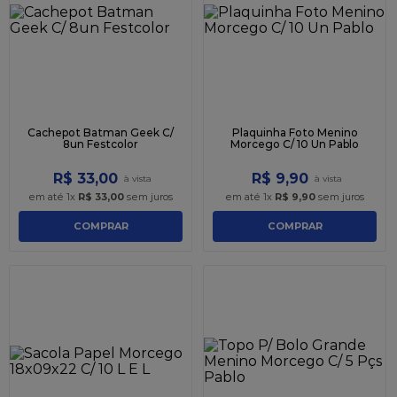
Cachepot Batman Geek C/
Plaquinha Foto Menino
8un Festcolor
Morcego C/ 10 Un Pablo
R$
33
,
00
R$
9
,
90
em até
1
x
R$
33
,
00
sem juros
em até
1
x
R$
9
,
90
sem juros
COMPRAR
COMPRAR