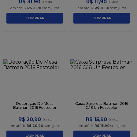
R$
31
,
90
R$
11
,
90
em até
1
x
R$
31
,
90
sem juros
em até
1
x
R$
11
,
90
sem juros
COMPRAR
COMPRAR
Decoração De Mesa
Caixa Surpresa Batman 2016
Batman 2016 Festcolor
C/ 8 Un Festcolor
R$
20
,
90
R$
15
,
90
em até
1
x
R$
20
,
90
sem juros
em até
1
x
R$
15
,
90
sem juros
COMPRAR
COMPRAR