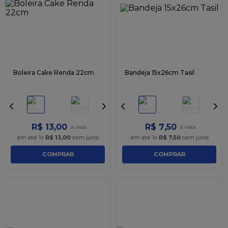
9
º
caixa kraft
10
º
chocolate
Boleira Cake Renda 22cm
Bandeja 15x26cm Tasil
R$
13
,
00
R$
7
,
50
em até
1
x
R$
13
,
00
sem juros
em até
1
x
R$
7
,
50
sem juros
COMPRAR
COMPRAR