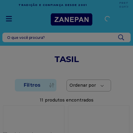
FRETE GRÁTIS
EM COMPRAS ACIMA DE R$1.000,00 PARA O
ESPÍRITO SANTO
O que você procura?
TERMOS MAIS BUSCADOS
1
º
leite condensado
TASIL
2
º
top harald
3
º
caixa
4
º
vela
5
º
bala
11
6
º
sacola
7
º
vabene
8
º
granulado