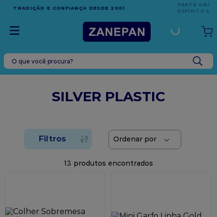
FRETE GRÁTIS
EM COMPRAS ACIMA DE R$1.000,00 PARA O
ESPÍRITO SANTO
O que você procura?
TERMOS MAIS BUSCADOS
1
º
leite condensado
SILVER PLASTIC
2
º
caixa
3
º
top harald
4
º
vela
5
º
bala
13
6
º
sacola
7
º
vabene
8
º
granulado