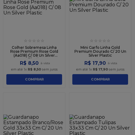
9
º
caixa kraft
10
º
chocolate
☆
☆
☆
☆
☆
☆
☆
☆
☆
☆
Colher Sobremesa Linha
Mini Garfo Linha Gold
Rose Premium Rose Gold
Premium Dourado C/ 20 Un
(Aa018) C/ 08 Un Silver
Silver Plastic
Plastic
R$
8
,
50
R$
17
,
90
em até
1
x
R$
8
,
50
sem juros
em até
1
x
R$
17
,
90
sem juros
COMPRAR
COMPRAR