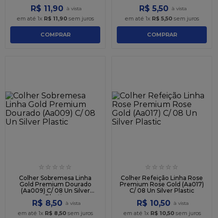
R$
11
,
90
R$
5
,
50
em até
1
x
R$
11
,
90
sem juros
em até
1
x
R$
5
,
50
sem juros
COMPRAR
COMPRAR
☆
☆
☆
☆
☆
☆
☆
☆
☆
☆
Colher Sobremesa Linha
Colher Refeição Linha Rose
Gold Premium Dourado
Premium Rose Gold (Aa017)
(Aa009) C/ 08 Un Silver
C/ 08 Un Silver Plastic
Plastic
R$
8
,
50
R$
10
,
50
em até
1
x
R$
8
,
50
sem juros
em até
1
x
R$
10
,
50
sem juros