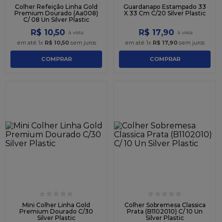
Colher Refeição Linha Gold
Guardanapo Estampado 33
Premium Dourado (Aa008)
X 33 Cm C/20 Silver Plastic
C/ 08 Un Silver Plastic
R$
10
,
50
R$
17
,
90
em até
1
x
R$
10
,
50
sem juros
em até
1
x
R$
17
,
90
sem juros
COMPRAR
COMPRAR
☆
☆
☆
☆
☆
☆
☆
☆
☆
☆
Mini Colher Linha Gold
Colher Sobremesa Classica
Premium Dourado C/30
Prata (B1102010) C/ 10 Un
Silver Plastic
Silver Plastic