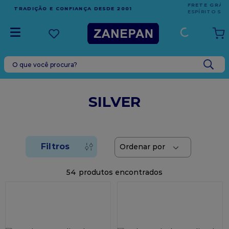
FRETE GRÁTIS
EM COMPRAS ACIMA DE R$1.000,00 PARA O
ESPÍRITO SANTO
O que você procura?
TERMOS MAIS BUSCADOS
1
º
leite condensado
SILVER
2
º
caixa
3
º
top harald
4
º
vela
5
º
bala
54
6
º
granulado
7
º
vabene
8
º
sacola