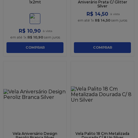
1x2mt
Aniverário Prata C/ Glitter
Silver
R$
14
,
50
em até
1
x
R$
14
,
50
sem juros
R$
10
,
90
em até
1
x
R$
10
,
90
sem juros
COMPRAR
COMPRAR
Vela Aniversário Design
Vela Palito 18 Cm Metalizada
Peroliz Branca Silver
Dourada C/ 8 Un Silver