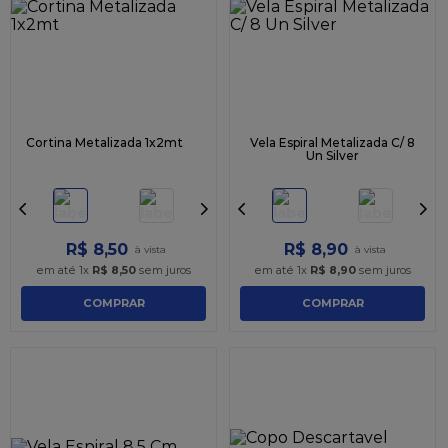
9
º
caixa kraft
10
º
chocolate
Cortina Metalizada 1x2mt
Vela Espiral Metalizada C/ 8
Un Silver
R$
8
,
50
R$
8
,
90
em até
1
x
R$
8
,
50
sem juros
em até
1
x
R$
8
,
90
sem juros
COMPRAR
COMPRAR