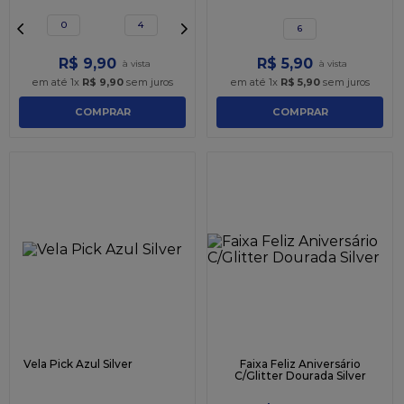
0
4
6
R$
9
,
90
R$
5
,
90
em até
1
x
R$
9
,
90
sem juros
em até
1
x
R$
5
,
90
sem juros
COMPRAR
COMPRAR
Vela Pick Azul Silver
Faixa Feliz Aniversário
C/Glitter Dourada Silver