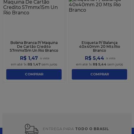
9
º
granulado
10
º
chocolate
Bobina Branca P/ Maquina
Etiqueta P/ Balança
De Cartão Credito
40x40mm 20 Mts Rio
57mmx15m Un Rio Branco
Branco
R$
1
,
47
R$
5
,
44
em até
1
x
R$
1
,
47
sem juros
em até
1
x
R$
5
,
44
sem juros
COMPRAR
COMPRAR
ENTREGA PARA 
TODO O BRASIL