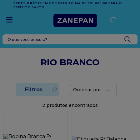
FRETE GRÁTIS
EM COMPRAS ACIMA DE R$1.000,00 PARA O
ESPÍRITO SANTO
O que você procura?
TERMOS MAIS BUSCADOS
1
º
leite condensado
RIO BRANCO
2
º
top harald
3
º
caixa
4
º
vela
5
º
bala
2
6
º
sacola
7
º
vabene
8
º
caixa kraft