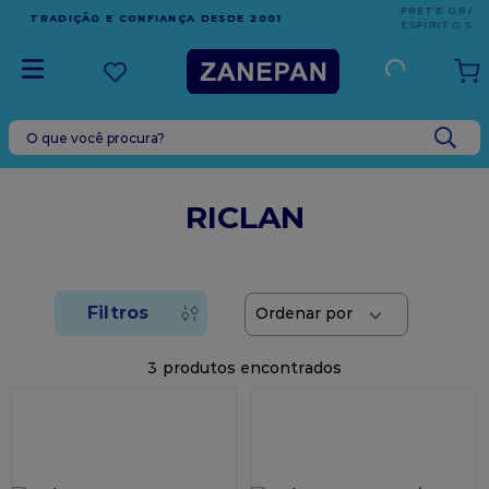
FRETE GRÁTIS
EM COMPRAS ACIMA DE R$1.000,00 PARA O
ESPÍRITO SANTO
O que você procura?
TERMOS MAIS BUSCADOS
1
º
leite condensado
RICLAN
2
º
caixa
3
º
top harald
4
º
vela
5
º
bala
3
6
º
granulado
7
º
vabene
8
º
sacola