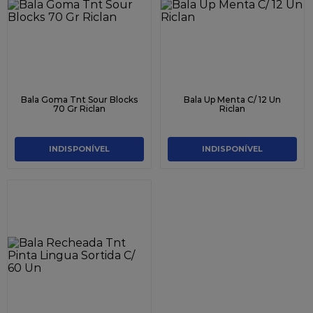
9
º
caixa kraft
10
º
chocolate
Bala Goma Tnt Sour Blocks
Bala Up Menta C/ 12 Un
70 Gr Riclan
Riclan
INDISPONÍVEL
INDISPONÍVEL