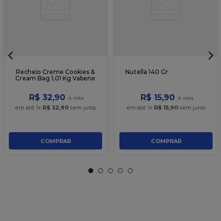
Recheio Creme Cookies &
Nutella 140 Gr
Cream Bag 1,01 Kg Vabene
R$
32
,
90
R$
15
,
90
em até
1
x
R$
32
,
90
sem juros
em até
1
x
R$
15
,
90
sem juros
COMPRAR
COMPRAR