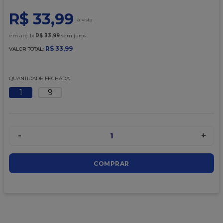
9
º
caixa kraft
R$
33
,
99
10
º
chocolate
em até
1
x
R$
33
,
99
sem juros
R$
33
,
99
VALOR TOTAL:
QUANTIDADE FECHADA
1
9
-
+
1
COMPRAR