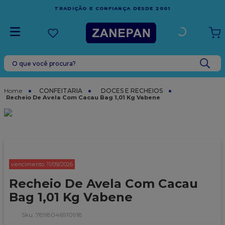
FRETE GRÁTIS
EM COMPRAS ACIMA DE R$1.000,00
 2001
ESPÍRITO SANTO
O que você procura?
TERMOS MAIS BUSCADOS
1
º
caixa
CONFEITARIA
DOCES E RECHEIOS
Recheio De Avela Com Cacau Bag 1,01 Kg Vabene
2
º
leite condensado
3
º
vela
4
º
top harald
5
º
bala
vencimento:
11/09/2026
6
º
sacola
Recheio De Avela Com Cacau
7
º
vabene
Bag 1,01 Kg Vabene
8
º
granulado
:
7898046910918