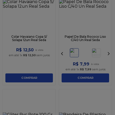
9
º
caixa kraft
10
º
chocolate
Colar Havaiano Copa S/
Papel De Bala Rococo Liso
Solapa 12un Real Seda
C/40 Un Real Seda
R$
12
,
50
em até
1
x
R$
12
,
50
sem juros
R$
7
,
99
em até
1
x
R$
7
,
99
sem juros
COMPRAR
COMPRAR