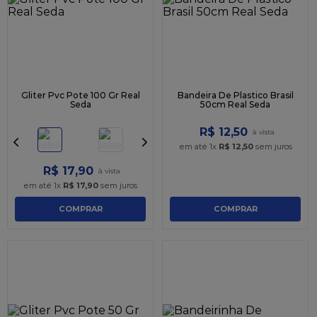
Gliter Pvc Pote 100 Gr Real
Bandeira De Plastico Brasil
Seda
50cm Real Seda
R$
12
,
50
em até
1
x
R$
12
,
50
sem juros
R$
17
,
90
em até
1
x
R$
17
,
90
sem juros
COMPRAR
COMPRAR