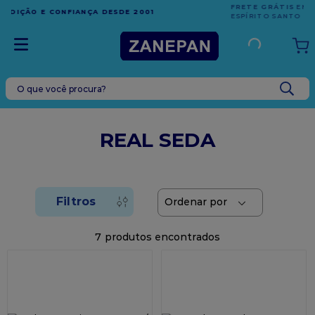
FRETE GRÁTIS
EM COMPRAS ACIMA DE R$1.000,00 PARA O
ESPÍRITO SANTO
O que você procura?
TERMOS MAIS BUSCADOS
1
º
leite condensado
REAL SEDA
2
º
caixa
3
º
top harald
4
º
vela
5
º
bala
7
6
º
granulado
7
º
vabene
8
º
sacola