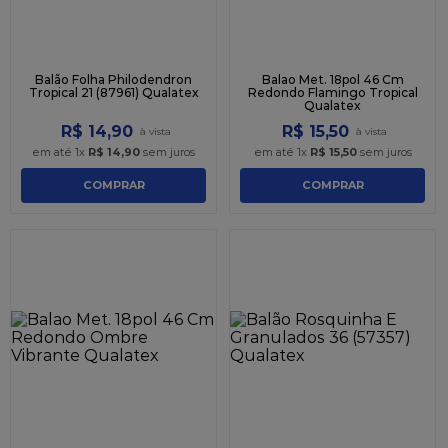
Balão Folha Philodendron
Balao Met. 18pol 46 Cm
Tropical 21 (87961) Qualatex
Redondo Flamingo Tropical
Qualatex
R$
14
,
90
R$
15
,
50
em até
1
x
R$
14
,
90
sem juros
em até
1
x
R$
15
,
50
sem juros
COMPRAR
COMPRAR