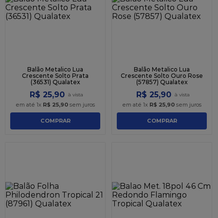
9
º
caixa kraft
10
º
chocolate
Balão Metalico Lua
Balão Metalico Lua
Crescente Solto Prata
Crescente Solto Ouro Rose
(36531) Qualatex
(57857) Qualatex
R$
25
,
90
R$
25
,
90
em até
1
x
R$
25
,
90
sem juros
em até
1
x
R$
25
,
90
sem juros
COMPRAR
COMPRAR