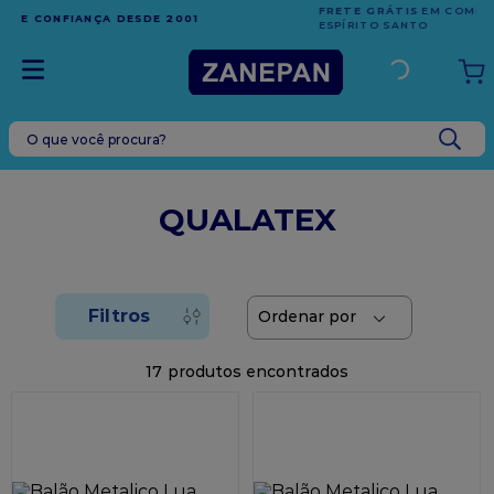
FRETE GRÁTIS
EM COMPRAS ACIMA DE R$1.000,00 PARA O
ESPÍRITO SANTO
O que você procura?
TERMOS MAIS BUSCADOS
1
º
caixa
QUALATEX
2
º
leite condensado
3
º
vela
4
º
top harald
5
º
bala
17
6
º
sacola
7
º
vabene
8
º
granulado