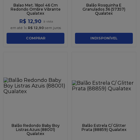
Balao Met. 18pol 46 Cm
Balão Rosquinha E
Redondo Ombre Vibrante
Granulados 36 (57357)
Qualatex
Qualatex
R$
12
,
90
em até
1
x
R$
12
,
90
sem juros
COMPRAR
INDISPONÍVEL
Balão Redondo Baby Boy
Balão Estrela C/ Glitter
Listras Azuis (88001)
Prata (88859) Qualatex
Qualatex