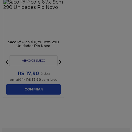
9
º
caixa kraft
10
º
chocolate
Saco P/ Picolé 6,7x19cm 290
Unidades Rio Novo
ABACAXI SUICO
R$
17
,
90
em até
1
x
R$
17
,
90
sem juros
COMPRAR