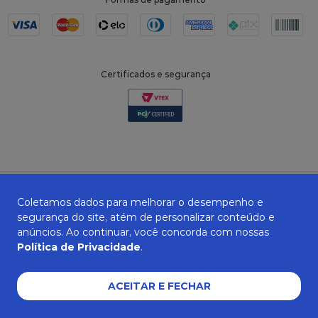
Certificados e segurança
Coletamos dados para melhorar o desempenho e
segurança do site, atém de personalizar conteúdo e
anúncios. Ao continuar, você concorda com nossas
Política de Privacidade
.
ZANEPAN 2022 | CNPJ: 04.319.228/0001-08 | AVENIDA MAURO MIRANDA
MADUREIRA, 514 - ELPÍDIO VOLPINI - CACHOEIRO DE ITAPEMIRIM - ES | CEP
29309-712
ACEITAR E FECHAR