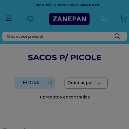
FRETE GRÁTIS
EM COMPRAS ACIMA DE R$1.
A DESDE 2001
ESPÍRITO SANTO
O que você procura?
TERMOS MAIS BUSCADOS
1
º
leite condensado
SACOS P/ PICOLE
2
º
caixa
3
º
vela
4
º
top harald
5
º
vabene
1
6
º
granulado
7
º
sacola
8
º
bala