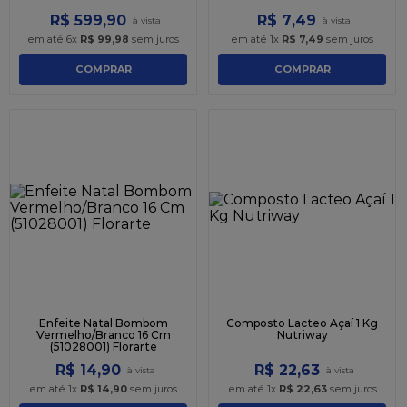
R$
599
,
90
R$
7
,
49
em até
6
x
R$
99
,
98
sem juros
em até
1
x
R$
7
,
49
sem juros
COMPRAR
COMPRAR
Enfeite Natal Bombom
Composto Lacteo Açaí 1 Kg
Vermelho/Branco 16 Cm
Nutriway
(51028001) Florarte
R$
14
,
90
R$
22
,
63
em até
1
x
R$
14
,
90
sem juros
em até
1
x
R$
22
,
63
sem juros