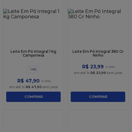
9
º
caixa kraft
10
º
chocolate
Leite Em Pó Integral 1 Kg
Leite Em Pó Integral 380 Gr
Camponesa
Ninho
R$
23
,
99
1 KG
em até
1
x
R$
23
,
99
sem juros
R$
47
,
90
em até
1
x
R$
47
,
90
sem juros
COMPRAR
COMPRAR