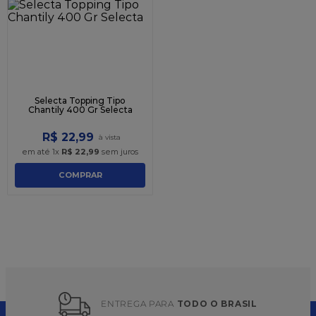
9
º
caixa kraft
10
º
chocolate
Selecta Topping Tipo
Chantily 400 Gr Selecta
R$
22
,
99
em até
1
x
R$
22
,
99
sem juros
COMPRAR
ENTREGA PARA 
TODO O BRASIL