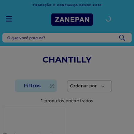
FRETE GRÁTIS
EM COMPRAS ACIMA DE R$1.
A DESDE 2001
ESPÍRITO SANTO
O que você procura?
TERMOS MAIS BUSCADOS
1
º
leite condensado
CHANTILLY
2
º
top harald
3
º
caixa
4
º
vela
5
º
bala
1
6
º
sacola
7
º
vabene
8
º
granulado