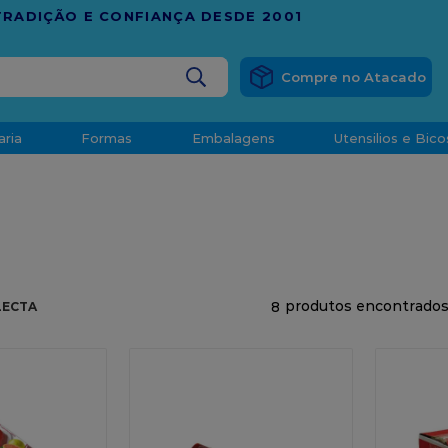
RÁTIS
EM COMPRAS ACIMA DE R$ 1.000,00 PARA O ESP
BUSCADOS
aria
Formas
Embalagens
Utensilios e Bico
densado
d
8
LECTA
o
t