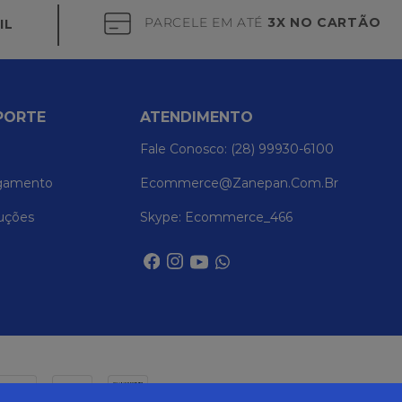
PARCELE EM ATÉ
3X NO CARTÃO
IL
PORTE
ATENDIMENTO
Fale Conosco: (28) 99930-6100
gamento
Ecommerce@zanepan.com.br
uções
Skype: Ecommerce_466