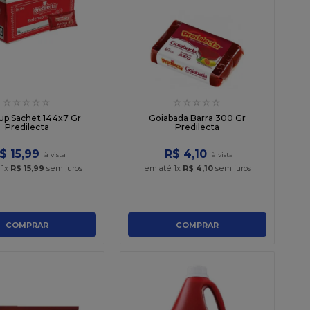
☆
☆
☆
☆
☆
☆
☆
☆
☆
☆
up Sachet 144x7 Gr
Goiabada Barra 300 Gr
Predilecta
Predilecta
$
15
,
99
R$
4
,
10
é
1
x
R$
15
,
99
sem juros
em até
1
x
R$
4
,
10
sem juros
COMPRAR
COMPRAR