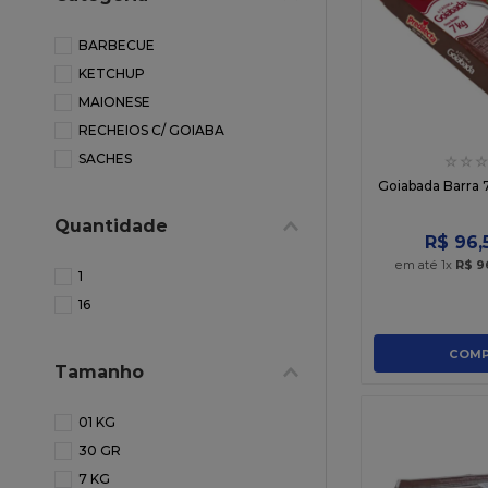
10
º
chocolate
BARBECUE
KETCHUP
MAIONESE
RECHEIOS C/ GOIABA
SACHES
☆
☆
☆
Goiabada Barra 
Quantidade
R$
96
,
em até
1
x
R$
9
1
16
COMP
Tamanho
01 KG
30 GR
7 KG