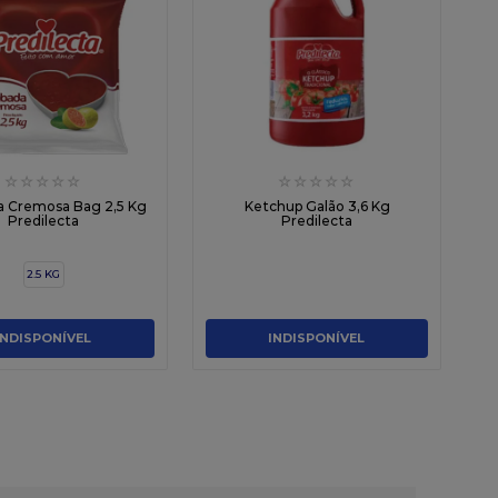
☆
☆
☆
☆
☆
☆
☆
☆
☆
☆
a Cremosa Bag 2,5 Kg
Ketchup Galão 3,6 Kg
Predilecta
Predilecta
2.5 KG
INDISPONÍVEL
INDISPONÍVEL