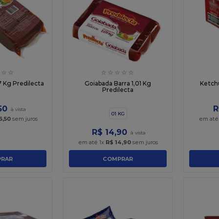
☆
☆
☆
☆
☆
☆
☆
7 Kg Predilecta
Goiabada Barra 1,01 Kg
Ketch
Predilecta
50
R
01 KG
6
,
50
sem juros
em at
R$
14
,
90
em até
1
x
R$
14
,
90
sem juros
RAR
COMPRAR