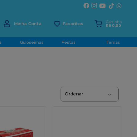
ÍRITO SANTO
Carrinho
Minha Conta
R$
0
,
00
s
Guloseimas
Festas
Temas