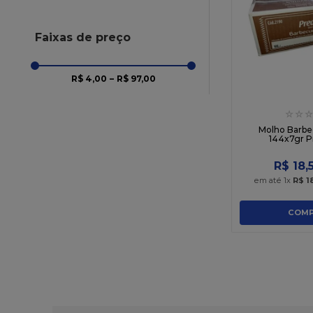
Faixas de preço
R$ 4,00
–
R$ 97,00
☆
☆
☆
Molho Barbe
144x7gr P
R$
18
,
em até
1
x
R$
1
COMP