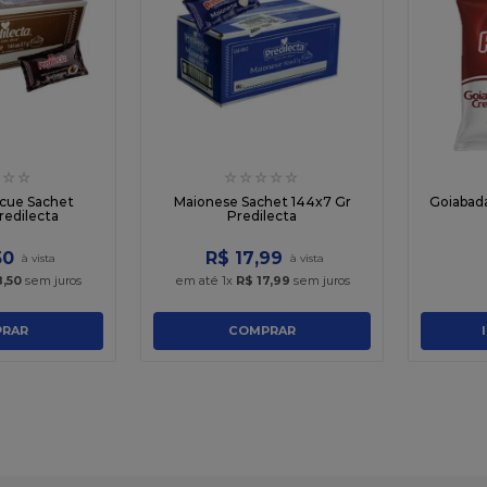
☆
☆
☆
☆
☆
☆
☆
cue Sachet
Maionese Sachet 144x7 Gr
Goiabad
redilecta
Predilecta
50
R$
17
,
99
8
,
50
sem juros
em até
1
x
R$
17
,
99
sem juros
RAR
COMPRAR