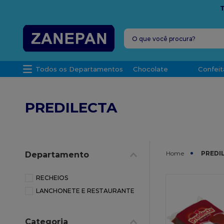
FRETE G
O que você procura?
TERMOS MAIS 
Todos os Departamentos
Chocolate
Confeit
1
º
leite con
2
º
caixa
PREDILECTA
3
º
vela
4
º
top haral
5
º
vabene
PREDI
Departamento
6
º
sacola
7
º
granulad
RECHEIOS
LANCHONETE E RESTAURANTE
8
º
bala
9
º
caixa kraf
Categoria