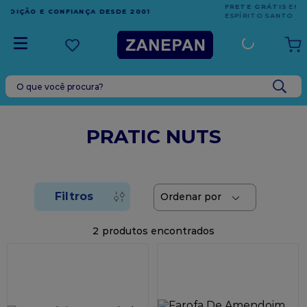
FRETE GRÁTIS
EM COMPRAS ACIMA DE R$1.000,00 PARA O
ESPÍRITO SANTO
O que você procura?
TERMOS MAIS BUSCADOS
1
º
leite condensado
PRATIC NUTS
2
º
caixa
3
º
top harald
4
º
vela
5
º
bala
2
6
º
sacola
7
º
vabene
8
º
granulado