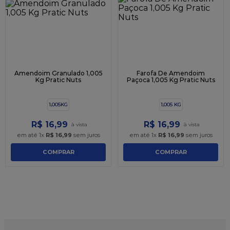
9
º
caixa kraft
10
º
chocolate
Amendoim Granulado 1,005
Farofa De Amendoim
Kg Pratic Nuts
Paçoca 1,005 Kg Pratic Nuts
1,005KG
1,005 KG
R$
16
,
99
R$
16
,
99
em até
1
x
R$
16
,
99
sem juros
em até
1
x
R$
16
,
99
sem juros
COMPRAR
COMPRAR