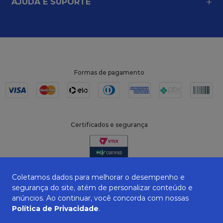
AJUDA E SUPORTE
Formas de pagamento
Certificados e segurança
Coletamos dados para melhorar o desempenho e
segurança do site, atém de personalizar conteúdo e
anúncios. Ao continuar, você concorda com nossas
Política de Privacidade
.