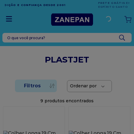
FRETE GRÁTIS
EM COMPRAS ACIMA DE R$1.000,00 PARA O
ESPÍRITO SANTO
O que você procura?
TERMOS MAIS BUSCADOS
1
º
caixa
PLASTJET
2
º
leite condensado
3
º
vela
4
º
top harald
5
º
bala
9
6
º
sacola
7
º
vabene
8
º
granulado