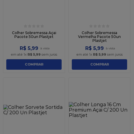
☆
☆
☆
☆
☆
☆
☆
☆
☆
☆
Colher Sobremessa Açai
Colher Sobremessa
Pacote 50un Plastjet
Vermelha Pacote 50un
Plastjet
R$
5
,
99
R$
5
,
99
em até
1
x
R$
5
,
99
sem juros
em até
1
x
R$
5
,
99
sem juros
COMPRAR
COMPRAR