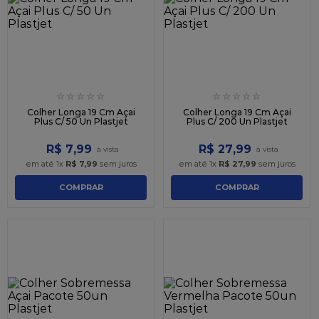
9
º
caixa kraft
10
º
chocolate
☆
☆
☆
☆
☆
☆
☆
☆
☆
☆
Colher Longa 19 Cm Açai
Colher Longa 19 Cm Açai
Plus C/ 50 Un Plastjet
Plus C/ 200 Un Plastjet
R$
7
,
99
R$
27
,
99
em até
1
x
R$
7
,
99
sem juros
em até
1
x
R$
27
,
99
sem juros
COMPRAR
COMPRAR