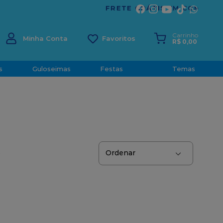
ÍRITO SANTO
Carrinho
Minha Conta
R$
0
,
00
s
Guloseimas
Festas
Temas