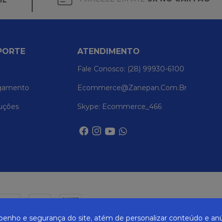
IL
PORTE
ATENDIMENTO
Fale Conosco: (28) 99930-6100
gamento
Ecommerce@zanepan.com.br
uções
Skype: Ecommerce_466
nho e segurança do site, atém de personalizar conteúdo e anú