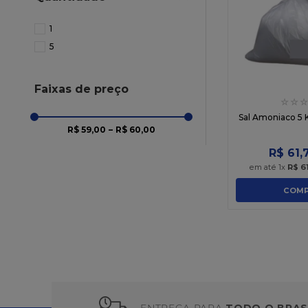
10
º
chocolate
1
5
Faixas de preço
☆
☆
☆
Sal Amoniaco 5 
R$ 59,00
–
R$ 60,00
R$
61
,
em até
1
x
R$
6
COMP