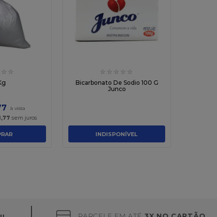
☆
☆
☆
☆
☆
☆
☆
Kg
Bicarbonato De Sodio 100 G
Junco
77
1
,
77
sem juros
RAR
INDISPONÍVEL
PARCELE EM ATÉ
3X NO CARTÃO