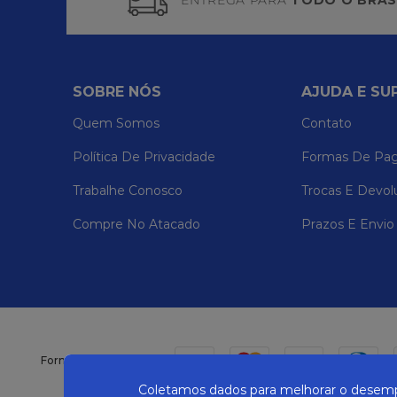
ENTREGA PARA
TODO O BRAS
SOBRE NÓS
AJUDA E SU
Quem Somos
Contato
Política De Privacidade
Formas De Pa
Trabalhe Conosco
Trocas E Devol
Compre No Atacado
Prazos E Envio
Formas de pagamento
Coletamos dados para melhorar o desempe