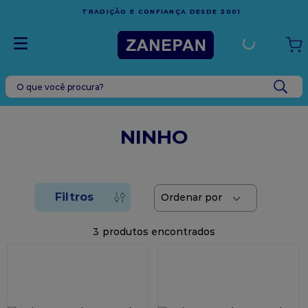
FRETE GRÁTIS
EM COMPRAS ACIMA DE R$1.000
SDE 2001
ESPÍRITO SANTO
O que você procura?
TERMOS MAIS BUSCADOS
1
º
leite condensado
NINHO
2
º
caixa
3
º
top harald
4
º
vela
5
º
bala
3
6
º
granulado
7
º
vabene
8
º
sacola