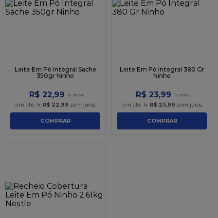
9
º
caixa kraft
10
º
chocolate
Leite Em Pó Integral Sache
Leite Em Pó Integral 380 Gr
350gr Ninho
Ninho
R$
22
,
99
R$
23
,
99
em até
1
x
R$
22
,
99
sem juros
em até
1
x
R$
23
,
99
sem juros
COMPRAR
COMPRAR