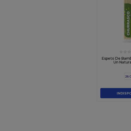
☆
☆
☆
Espeto De Bamb
Un Natura
28 
INDISP