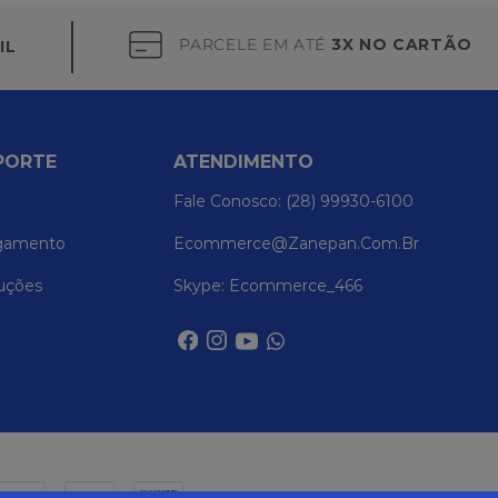
PARCELE EM ATÉ
3X NO CARTÃO
IL
PORTE
ATENDIMENTO
Fale Conosco: (28) 99930-6100
gamento
Ecommerce@zanepan.com.br
uções
Skype: Ecommerce_466