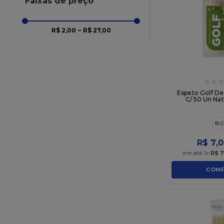
Faixas de preço
R$ 2,00
–
R$ 27,00
☆
☆
☆
Espeto Golf D
C/ 50 Un Nat
15 
R$
7
,
0
em até
1
x
R$
7
COMP