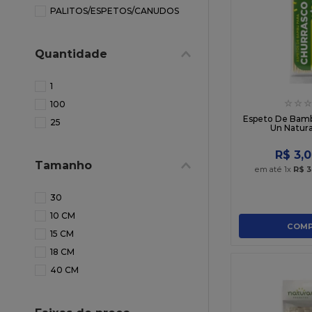
10
º
chocolate
PALITOS/ESPETOS/CANUDOS
Quantidade
1
☆
☆
☆
100
Espeto De Bamb
25
Un Natura
R$
3
,
0
Tamanho
em até
1
x
R$
3
30
10 CM
COMP
15 CM
18 CM
40 CM