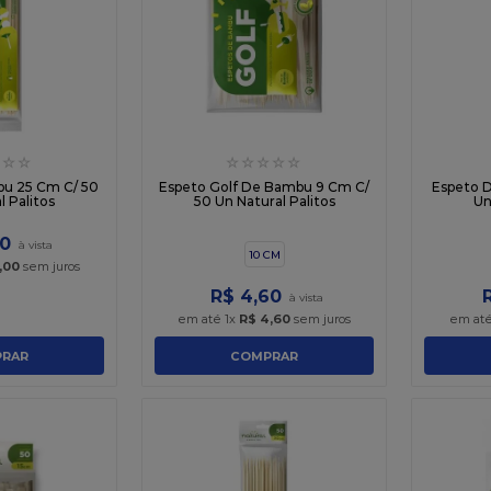
☆
☆
☆
☆
☆
☆
☆
u 25 Cm C/ 50
Espeto Golf De Bambu 9 Cm C/
Espeto 
l Palitos
50 Un Natural Palitos
Un
0
10 CM
,
00
sem juros
R$
4
,
60
em até
1
x
R$
4
,
60
sem juros
em at
RAR
COMPRAR