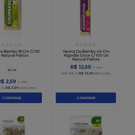
☆
☆
☆
☆
☆
☆
☆
☆
☆
☆
De Bambu 18 Cm C/ 50
Vareta De Bambu 40 Cm
 Natural Palitos
Algodão Doce C/ 100 Un
Natural Palitos
R$
12
,
50
18 CM
em até
1
x
R$
12
,
50
sem juros
R$
2
,
59
é
1
x
R$
2
,
59
sem juros
COMPRAR
COMPRAR