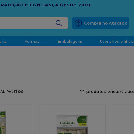
RÁTIS
EM COMPRAS ACIMA DE R$ 1.000,00 PARA O ESP
BUSCADOS
aria
Formas
Embalagens
Utensilios e Bico
densado
d
12
AL PALITOS
o
t