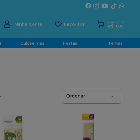
ÍRITO SANTO
Carrinho
Minha Conta
R$
0
,
00
s
Guloseimas
Festas
Temas