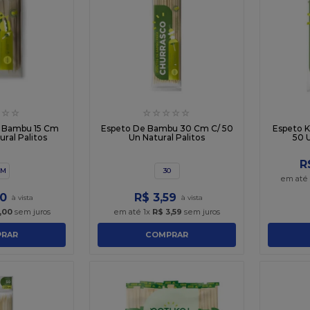
☆
☆
☆
☆
☆
☆
☆
e Bambu 15 Cm
Espeto De Bambu 30 Cm C/ 50
Espeto K
ural Palitos
Un Natural Palitos
50 U
R
CM
30
em até
0
R$
3
,
59
,
00
sem juros
em até
1
x
R$
3
,
59
sem juros
RAR
COMPRAR