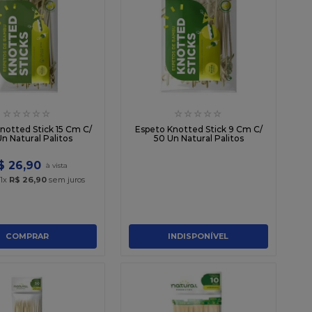
☆
☆
☆
☆
☆
☆
☆
☆
☆
☆
notted Stick 15 Cm C/
Espeto Knotted Stick 9 Cm C/
n Natural Palitos
50 Un Natural Palitos
$
26
,
90
1
x
R$
26
,
90
sem juros
COMPRAR
INDISPONÍVEL