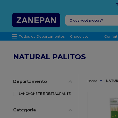
FRETE G
O que você procura?
TERMOS MAIS 
Todos os Departamentos
Chocolate
Confeit
1
º
leite con
2
º
caixa
NATURAL PALITOS
3
º
top haral
4
º
vela
5
º
bala
NATUR
Departamento
6
º
granulad
7
º
vabene
LANCHONETE E RESTAURANTE
8
º
sacola
Categoria
9
º
caixa kraf