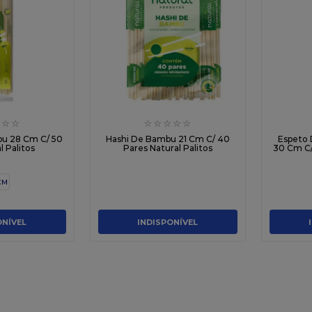
☆
☆
☆
☆
☆
☆
☆
u 28 Cm C/ 50
Hashi De Bambu 21 Cm C/ 40
Espeto
l Palitos
Pares Natural Palitos
30 Cm C/
CM
ONÍVEL
INDISPONÍVEL