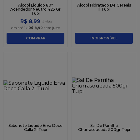
Alcool Liquido 80°
Alcool Hidratado De Cereais
Acendedor Neutro 425 Gr
1l Tupi
Tupi
R$
8
,
99
em até
1
x
R$
8
,
99
sem juros
COMPRAR
INDISPONÍVEL
Sabonete Liquido Erva Doce
Sal De Parrilha
Calla 2l Tupi
Churrasqueada 500gr Tupi