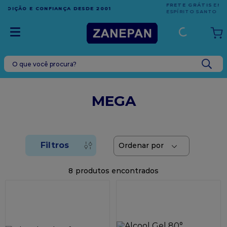
FRETE GRÁTIS
EM COMPRAS ACIMA DE R$1.000,00 PARA O
ESPÍRITO SANTO
O que você procura?
TERMOS MAIS BUSCADOS
1
º
leite condensado
MEGA
2
º
caixa
3
º
top harald
4
º
vela
5
º
bala
8
6
º
granulado
7
º
vabene
8
º
sacola