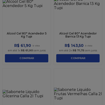
9
º
caixa kraft
10
º
chocolate
Alcool Gel 80° Acendedor 5
Alcool Gel 80° Acendedor
Kg Tupi
Barrica 13 Kg Tupi
R$
61
,
90
R$
143
,
50
em até
1
x
R$
61
,
90
sem juros
em até
2
x
R$
71
,
75
sem juros
COMPRAR
COMPRAR