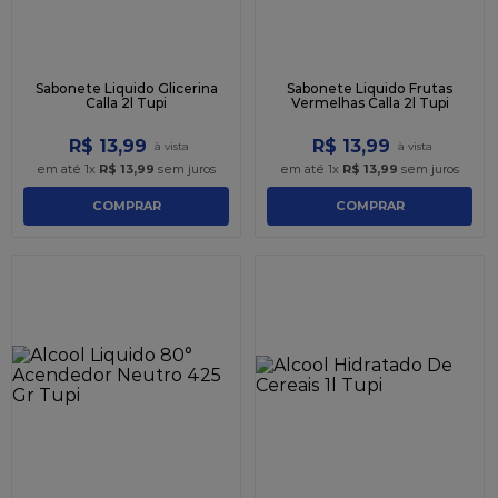
Sabonete Liquido Glicerina
Sabonete Liquido Frutas
Calla 2l Tupi
Vermelhas Calla 2l Tupi
R$
13
,
99
R$
13
,
99
em até
1
x
R$
13
,
99
sem juros
em até
1
x
R$
13
,
99
sem juros
COMPRAR
COMPRAR