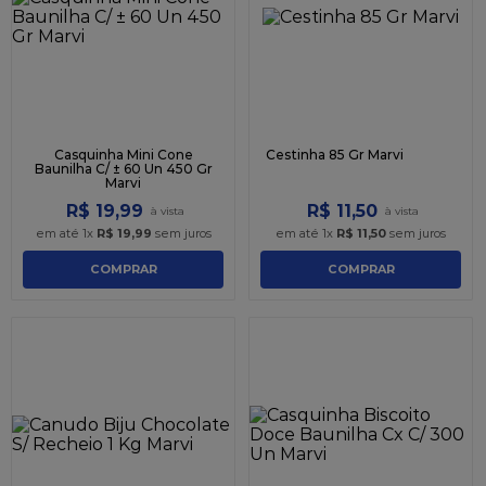
9
º
caixa kraft
10
º
chocolate
Casquinha Mini Cone
Cestinha 85 Gr Marvi
Baunilha C/ ± 60 Un 450 Gr
Marvi
R$
19
,
99
R$
11
,
50
em até
1
x
R$
19
,
99
sem juros
em até
1
x
R$
11
,
50
sem juros
COMPRAR
COMPRAR