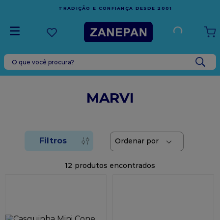
FRETE GRÁTIS
EM COMPRAS ACIMA DE R$1.000
SDE 2001
ESPÍRITO SANTO
O que você procura?
TERMOS MAIS BUSCADOS
1
º
caixa
MARVI
2
º
leite condensado
3
º
vela
4
º
top harald
5
º
bala
12
6
º
sacola
7
º
vabene
8
º
granulado