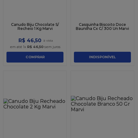
Canudo Biju Chocolate S/
Casquinha Biscoito Doce
Recheio 1 Kg Marvi
Baunilha Cx C/ 300 Un Marvi
R$
46
,
50
em até
1
x
R$
46
,
50
sem juros
COMPRAR
INDISPONÍVEL