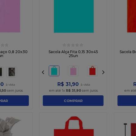
t
☆
☆
☆
☆
☆
☆
☆
haço 0,8 20x30
Sacola Alça Fita 0,15 30x45
Sacola B
un
25un
50
R$
31
,
90
3
,
50
sem juros
em até
1
x
R$
31
,
90
sem juros
em at
RAR
COMPRAR