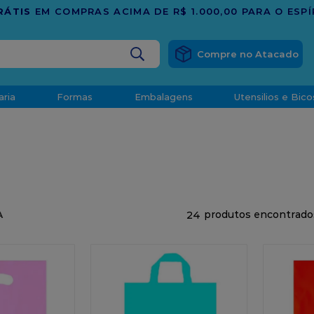
TRADIÇÃO E CONFIANÇA DESDE 2001
BUSCADOS
aria
Formas
Embalagens
Utensilios e Bico
densado
d
24
A
o