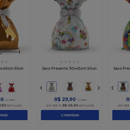
☆
☆
☆
☆
☆
☆
☆
15x45cm 50un
Saco Presente 30x45cm 50un
Saco Pr
50
R$
29
,
90
R
7
,
50
sem juros
em até
1
x
R$
29
,
90
sem juros
em at
RAR
COMPRAR