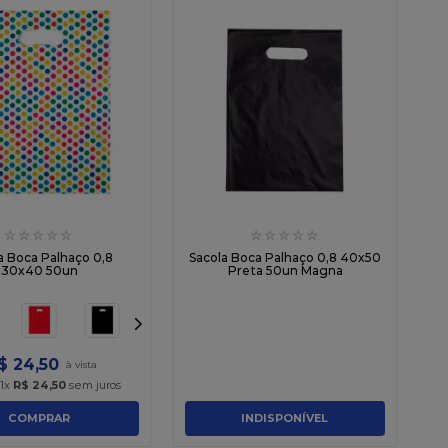
☆
☆
☆
☆
☆
☆
☆
☆
☆
☆
a Boca Palhaço 0,8
Sacola Boca Palhaço 0,8 40x50
30x40 50un
Preta 50un Magna
$
24
,
50
1
x
R$
24
,
50
sem juros
COMPRAR
INDISPONÍVEL