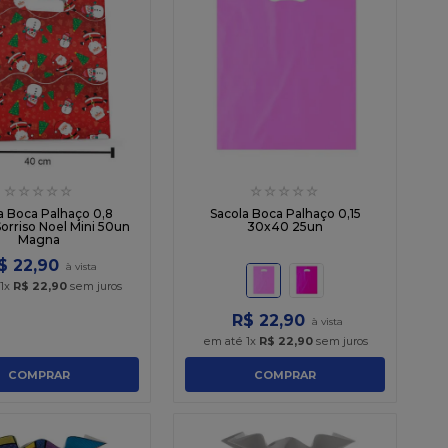
☆
☆
☆
☆
☆
☆
☆
☆
☆
☆
a Boca Palhaço 0,8
Sacola Boca Palhaço 0,15
orriso Noel Mini 50un
30x40 25un
Magna
$
22
,
90
1
x
R$
22
,
90
sem juros
R$
22
,
90
em até
1
x
R$
22
,
90
sem juros
COMPRAR
COMPRAR