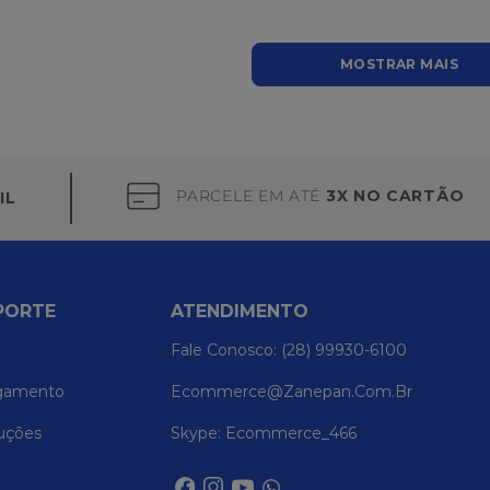
MOSTRAR MAIS
PARCELE EM ATÉ
3X NO CARTÃO
IL
PORTE
ATENDIMENTO
Fale Conosco: (28) 99930-6100
gamento
Ecommerce@zanepan.com.br
uções
Skype: Ecommerce_466