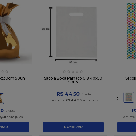
☆
☆
☆
☆
☆
☆
☆
15x30cm 50un
Sacola Boca Palhaço 0,8 40x50
Sacol
50un
R$
44
,
50
em até
1
x
R$
44
,
50
sem juros
50
R
2
,
50
sem juros
em até
RAR
COMPRAR