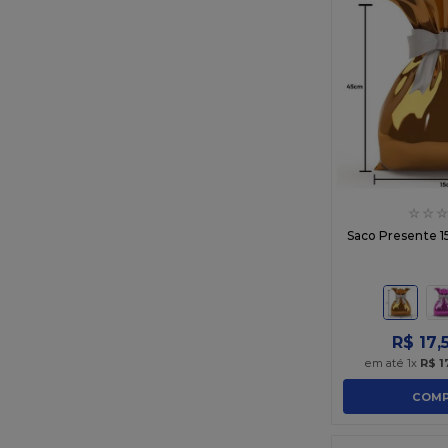
☆
☆
☆
Saco Presente 
R$
17
,
em até
1
x
R$
1
COMP