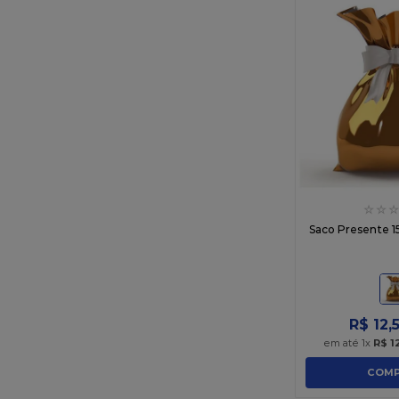
☆
☆
☆
Saco Presente 
R$
12
,
em até
1
x
R$
1
COMP