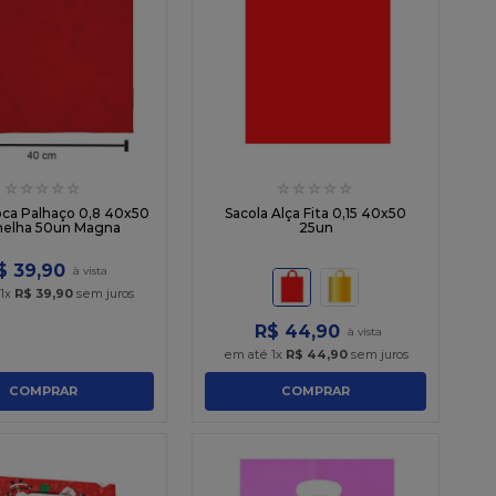
☆
☆
☆
☆
☆
☆
☆
☆
☆
☆
oca Palhaço 0,8 40x50
Sacola Alça Fita 0,15 40x50
elha 50un Magna
25un
$
39
,
90
1
x
R$
39
,
90
sem juros
R$
44
,
90
em até
1
x
R$
44
,
90
sem juros
COMPRAR
COMPRAR