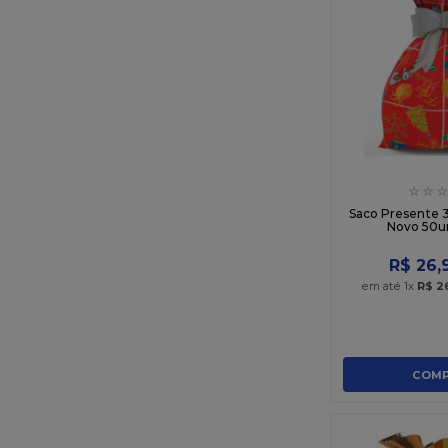
☆
☆
☆
Saco Presente 
Novo 50u
R$
26
,
em até
1
x
R$
2
COMP