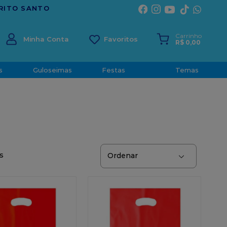
Carrinho
Minha Conta
R$
0
,
00
s
Guloseimas
Festas
Temas