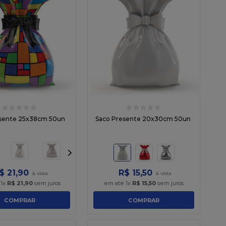
☆
☆
☆
☆
☆
☆
☆
☆
☆
☆
esente 25x38cm 50un
Saco Presente 20x30cm 50un
$
21
,
90
R$
15
,
50
é
1
x
R$
21
,
90
sem juros
em até
1
x
R$
15
,
50
sem juros
COMPRAR
COMPRAR