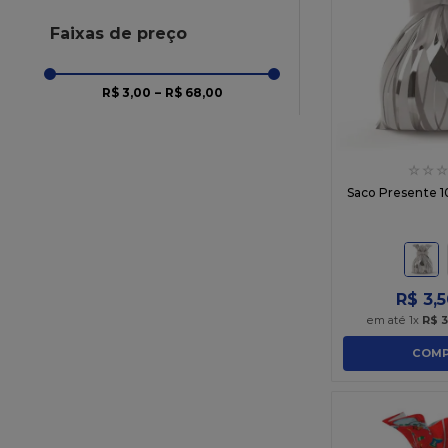
Fios Prata
Maluquinho
Faixas de preço
Mondrian
Natal Novo
R$ 3,00
–
R$ 68,00
Ouro
Perolado
Pink
☆
☆
☆
Plus Branco
Saco Presente 
Prata
Preto
Rosa Bebe
Square Ouro
R$
3
,
5
Tiffany
em até
1
x
R$
3
Vermelho
COMP
Vermelho Acetinado
Vermelho Metalizado