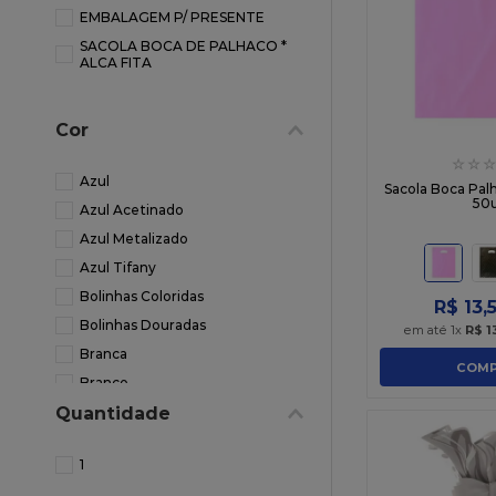
10
º
caixa kraf
EMBALAGEM P/ PRESENTE
SACOLA BOCA DE PALHACO *
ALCA FITA
Cor
☆
☆
☆
Azul
Sacola Boca Pal
50
Azul Acetinado
Azul Metalizado
Azul Tifany
Bolinhas Coloridas
R$
13
,
Bolinhas Douradas
em até
1
x
R$
1
Branca
COMP
Branco
Quantidade
Dourado
Dourado Metalizado
1
Estrela Branca