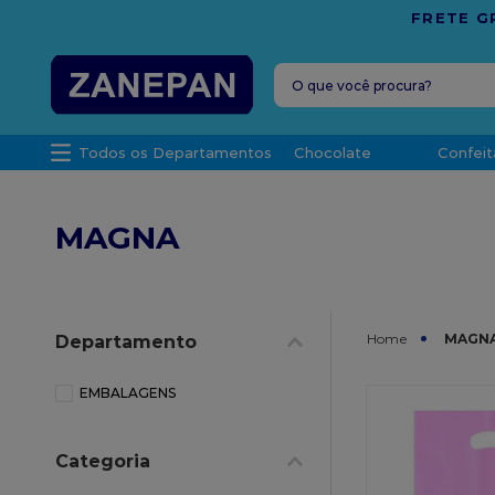
O que você procura?
TERMOS MAIS 
Todos os Departamentos
Chocolate
Confeit
1
º
vela
2
º
leite con
MAGNA
3
º
top haral
4
º
bala
5
º
chocolate
MAGN
Departamento
6
º
granulad
7
º
vabene
EMBALAGENS
8
º
caixa
Categoria
9
º
sacola