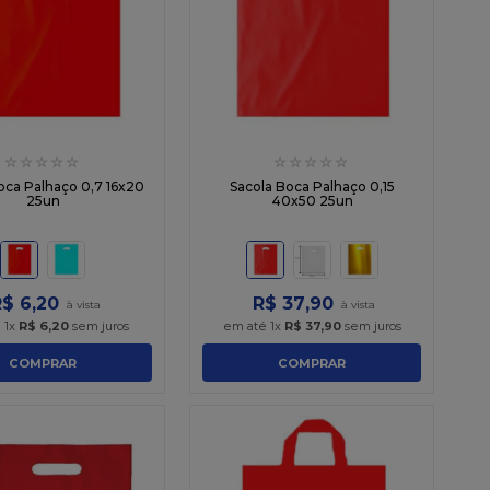
☆
☆
☆
☆
☆
☆
☆
☆
☆
☆
oca Palhaço 0,7 16x20
Sacola Boca Palhaço 0,15
25un
40x50 25un
R$
6
,
20
R$
37
,
90
é
1
x
R$
6
,
20
sem juros
em até
1
x
R$
37
,
90
sem juros
COMPRAR
COMPRAR