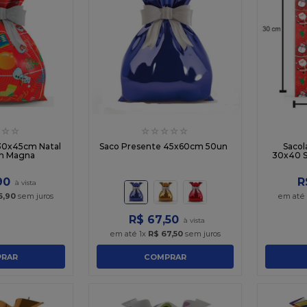
☆
☆
☆
☆
☆
☆
☆
30x45cm Natal
Saco Presente 45x60cm 50un
Sacol
n Magna
30x40 S
90
R
6
,
90
sem juros
em até
R$
67
,
50
em até
1
x
R$
67
,
50
sem juros
RAR
COMPRAR