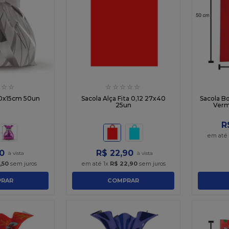
☆
☆
☆
☆
☆
☆
☆
10x15cm 50un
Sacola Alça Fita 0,12 27x40
Sacola B
25un
Verm
R
em até
0
R$
22
,
90
,
50
sem juros
em até
1
x
R$
22
,
90
sem juros
RAR
COMPRAR