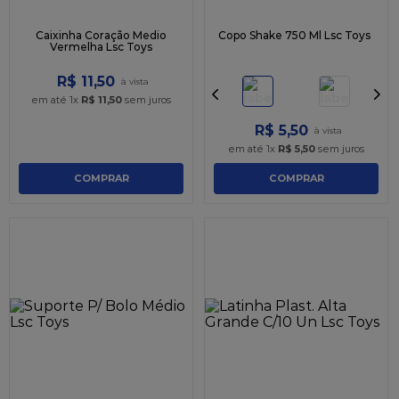
Caixinha Coração Medio
Copo Shake 750 Ml Lsc Toys
Vermelha Lsc Toys
R$
11
,
50
em até
1
x
R$
11
,
50
sem juros
R$
5
,
50
em até
1
x
R$
5
,
50
sem juros
COMPRAR
COMPRAR