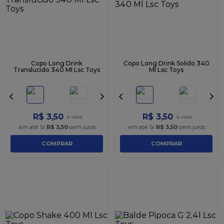
Copo Long Drink
Copo Long Drink Solido 340
Translucido 340 Ml Lsc Toys
Ml Lsc Toys
R$
3
,
50
R$
3
,
50
em até
1
x
R$
3
,
50
sem juros
em até
1
x
R$
3
,
50
sem juros
COMPRAR
COMPRAR