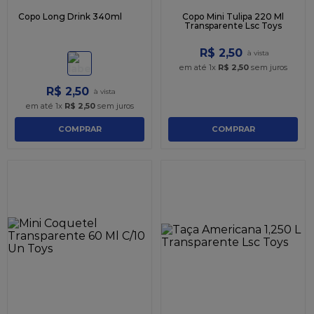
Copo Long Drink 340ml
Copo Mini Tulipa 220 Ml
Transparente Lsc Toys
R$
2
,
50
em até
1
x
R$
2
,
50
sem juros
R$
2
,
50
em até
1
x
R$
2
,
50
sem juros
COMPRAR
COMPRAR