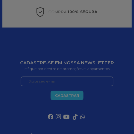
COMPRA 
100% SEGURA
CADASTRE-SE EM NOSSA NEWSLETTER
e fique por dentro de promoções e lançamentos
CADASTRAR