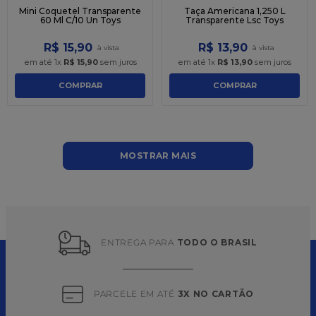
Mini Coquetel Transparente
Taça Americana 1,250 L
60 Ml C/10 Un Toys
Transparente Lsc Toys
R$
15
,
90
R$
13
,
90
em até
1
x
R$
15
,
90
sem juros
em até
1
x
R$
13
,
90
sem juros
COMPRAR
COMPRAR
MOSTRAR MAIS
ENTREGA PARA 
TODO O BRASIL
PARCELE EM ATÉ 
3X NO CARTÃO