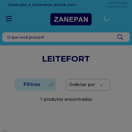
FRETE GRÁTIS
EM COMPRAS ACIMA DE R$1.000,00 PARA
1
ESPÍRITO SANTO
O que você procura?
TERMOS MAIS BUSCADOS
1
º
leite condensado
LEITEFORT
2
º
top harald
3
º
caixa
4
º
vela
5
º
bala
1
6
º
sacola
7
º
vabene
8
º
granulado