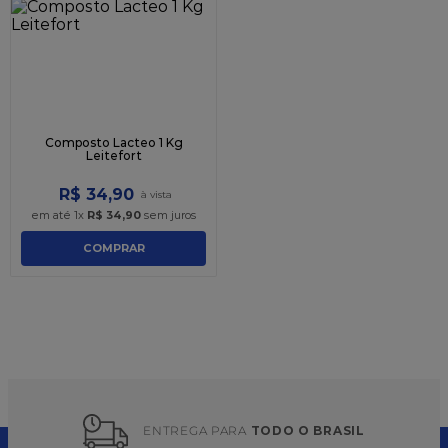
9
º
caixa kraft
10
º
chocolate
Composto Lacteo 1 Kg
Leitefort
R$
34
,
90
em até
1
x
R$
34
,
90
sem juros
COMPRAR
ENTREGA PARA 
TODO O BRASIL