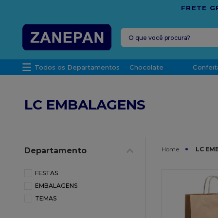
O que você procura?
TERMOS MAIS 
Todos os Departamentos
Chocolate
Confeit
1
º
leite con
2
º
caixa
LC EMBALAGENS
3
º
vela
4
º
top haral
5
º
vabene
LC EM
Departamento
6
º
sacola
7
º
granulad
FESTAS
EMBALAGENS
8
º
bala
TEMAS
9
º
caixa kraf