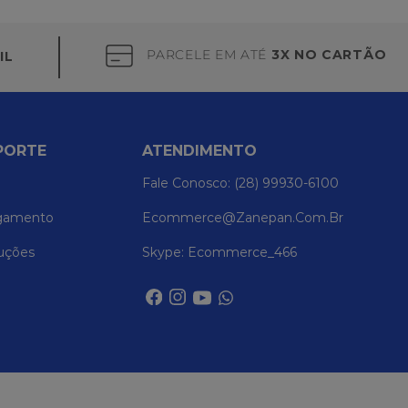
PARCELE EM ATÉ
3X NO CARTÃO
IL
PORTE
ATENDIMENTO
Fale Conosco: (28) 99930-6100
gamento
Ecommerce@zanepan.com.br
uções
Skype: Ecommerce_466