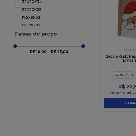
32X20X34
27X20X28
17,5X9X33
13,5X8X39
Faixas de preço
11,5X7X14,5
☆
☆
☆
R$ 10,00
–
R$ 23,00
Sacola Kraft Pap
Embal
17,5X8,5X21,5
R$
22
,
em até
1
x
R$
2
COMP