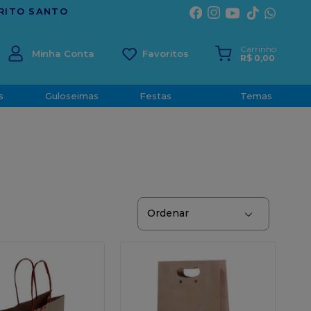
DESDE 2001
Carrinho
Minha Conta
R$
0
,
00
s
Guloseimas
Festas
Temas