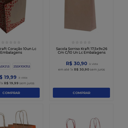
☆
☆
☆
☆
☆
☆
☆
☆
☆
☆
Kraft Coração 10un Lc
Sacola Sorriso Kraft 17,5x9x26
Embalagens
Cm C/10 Un Lc Embalagens
R$
30
,
90
8,5X21,5
23,5X10X31,5
em até
1
x
R$
30
,
90
sem juros
$
19
,
99
é
1
x
R$
19
,
99
sem juros
COMPRAR
COMPRAR