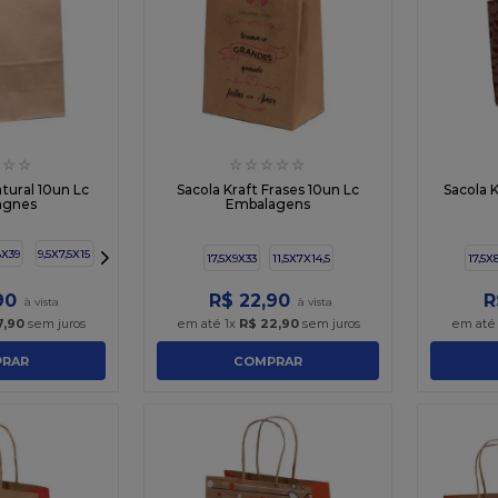
☆
☆
☆
☆
☆
☆
☆
atural 10un Lc
Sacola Kraft Frases 10un Lc
Sacola 
agnes
Embalagens
8X39
9,5X7,5X15
17,5X9X33
11,5X7X14,5
17,5X
90
R$
22
,
90
R
7
,
90
sem juros
em até
1
x
R$
22
,
90
sem juros
em at
RAR
COMPRAR