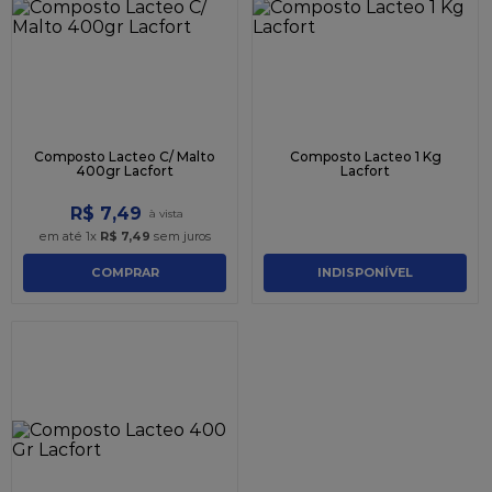
9
º
caixa kraft
10
º
chocolate
Composto Lacteo C/ Malto
Composto Lacteo 1 Kg
400gr Lacfort
Lacfort
R$
7
,
49
em até
1
x
R$
7
,
49
sem juros
COMPRAR
INDISPONÍVEL