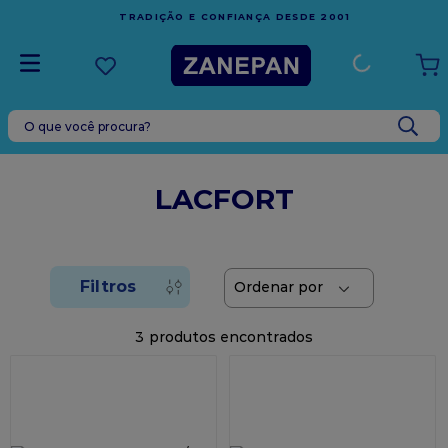
FRETE GRÁTIS
EM COMPRAS ACIMA DE
ANÇA DESDE 2001
ESPÍRITO SANTO
O que você procura?
TERMOS MAIS BUSCADOS
1
º
leite condensado
LACFORT
2
º
caixa
3
º
vela
4
º
top harald
5
º
vabene
3
6
º
sacola
7
º
granulado
8
º
bala