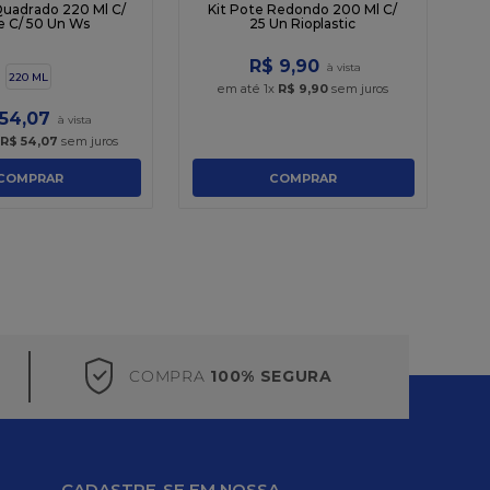
C
Quadrado 220 Ml C/
Kit Pote Redondo 200 Ml C/
e C/ 50 Un Ws
25 Un Rioplastic
R$
9
,
90
220 ML
em até
1
x
R$
9
,
90
sem juros
54
,
07
x
R$
54
,
07
sem juros
COMPRAR
COMPRAR
COMPRA
100% SEGURA
CADASTRE-SE EM NOSSA