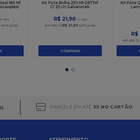
stal 180 Ml
Kit Pote Bolha 250 Ml G677sf
Kit Pote 
 Strawplast
C/ 25 Un Galvanotek
Lacr
R$
21
,
90
sem juros
em até
1
x
R$
21
,
90
sem juros
R$
em até
1
R
COMPRAR
PARCELE EM ATÉ
3X NO CARTÃO
IL
PORTE
ATENDIMENTO