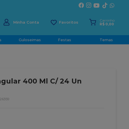
ÍRITO SANTO
Carrinho
Minha Conta
R$
0
,
00
s
Guloseimas
Festas
Temas
ngular 400 Ml C/ 24 Un
826359