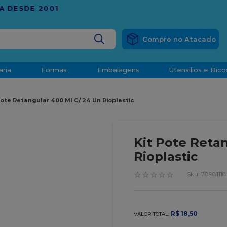
RÁTIS
EM COMPRAS ACIMA DE R$ 1.000,00 PARA O ESP
BUSCADOS
aria
Formas
Embalagens
Utensilios e Bico
densado
Pote Retangular 400 Ml C/ 24 Un Rioplastic
d
Kit Pote Reta
Rioplastic
☆
☆
☆
☆
☆
:
7898111
o
R$
18
,
50
VALOR TOTAL:
t