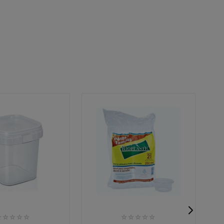
☆
☆
☆
☆
☆
☆
☆
☆
☆
☆