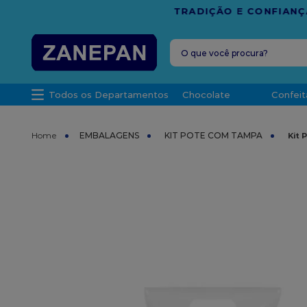
FRETE G
O que você procura?
TERMOS MAIS 
Todos os Departamentos
Chocolate
Confeit
1
º
caixa
2
º
leite con
EMBALAGENS
KIT POTE COM TAMPA
Kit 
3
º
vela
4
º
top haral
5
º
bala
6
º
sacola
7
º
vabene
8
º
granulad
9
º
caixa kraf