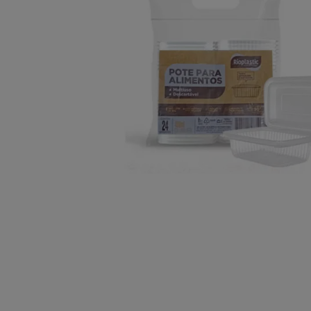
10
º
chocolate