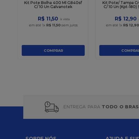
Kit Pote Bolha 400 Ml G840sf
Kit Pote/ Tampa Cri
C/ 10 Un Galvanotek
C/ 10 Un (Kpt-180)
R$
11
,
50
R$
12
,
90
em até
1
x
R$
11
,
50
sem juros
em até
1
x
R$
12
,
90
COMPRAR
COMPRA
ENTREGA PARA
TODO O BRAS
SOBRE NÓS
AJUDA E SU