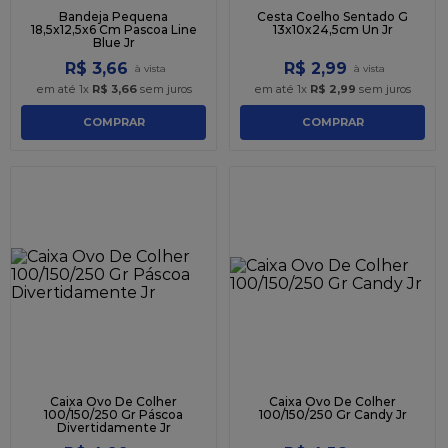
Bandeja Pequena
Cesta Coelho Sentado G
18,5x12,5x6 Cm Pascoa Line
13x10x24,5cm Un Jr
Blue Jr
R$
3
,
66
R$
2
,
99
em até
1
x
R$
3
,
66
sem juros
em até
1
x
R$
2
,
99
sem juros
COMPRAR
COMPRAR
Caixa Ovo De Colher
Caixa Ovo De Colher
100/150/250 Gr Páscoa
100/150/250 Gr Candy Jr
Divertidamente Jr