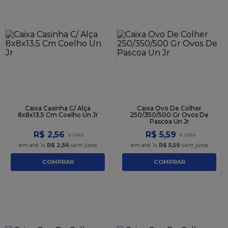
Caixa Casinha C/ Alça
Caixa Ovo De Colher
8x8x13,5 Cm Coelho Un Jr
250/350/500 Gr Ovos De
Pascoa Un Jr
R$
2
,
56
R$
5
,
59
em até
1
x
R$
2
,
56
sem juros
em até
1
x
R$
5
,
59
sem juros
COMPRAR
COMPRAR