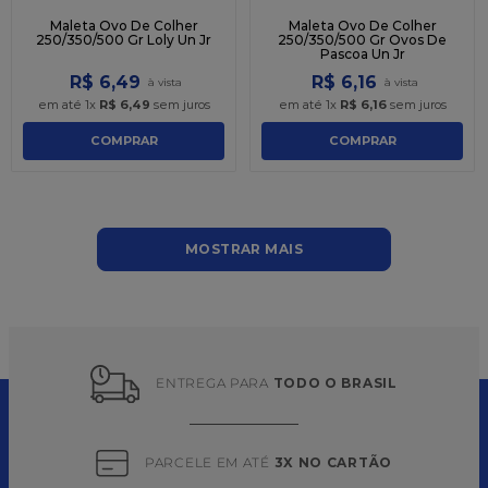
Maleta Ovo De Colher
Maleta Ovo De Colher
250/350/500 Gr Loly Un Jr
250/350/500 Gr Ovos De
Pascoa Un Jr
R$
6
,
49
R$
6
,
16
em até
1
x
R$
6
,
49
sem juros
em até
1
x
R$
6
,
16
sem juros
COMPRAR
COMPRAR
MOSTRAR MAIS
ENTREGA PARA 
TODO O BRASIL
PARCELE EM ATÉ 
3X NO CARTÃO