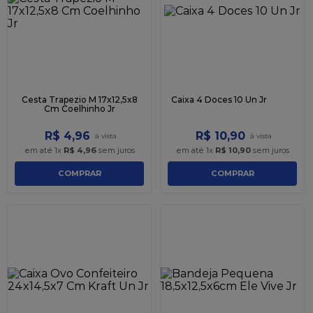
9
º
caixa kraft
10
º
chocolate
Cesta Trapezio M 17x12,5x8
Caixa 4 Doces 10 Un Jr
Cm Coelhinho Jr
R$
4
,
96
R$
10
,
90
em até
1
x
R$
4
,
96
sem juros
em até
1
x
R$
10
,
90
sem juros
COMPRAR
COMPRAR