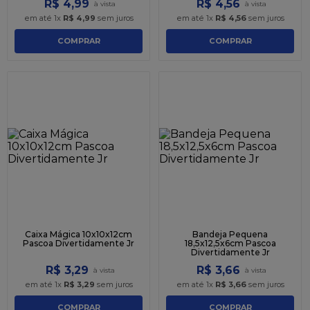
R$
4
,
99
R$
4
,
56
em até
1
x
R$
4
,
99
sem juros
em até
1
x
R$
4
,
56
sem juros
COMPRAR
COMPRAR
Caixa Mágica 10x10x12cm
Bandeja Pequena
Pascoa Divertidamente Jr
18,5x12,5x6cm Pascoa
Divertidamente Jr
R$
3
,
29
R$
3
,
66
em até
1
x
R$
3
,
29
sem juros
em até
1
x
R$
3
,
66
sem juros
COMPRAR
COMPRAR