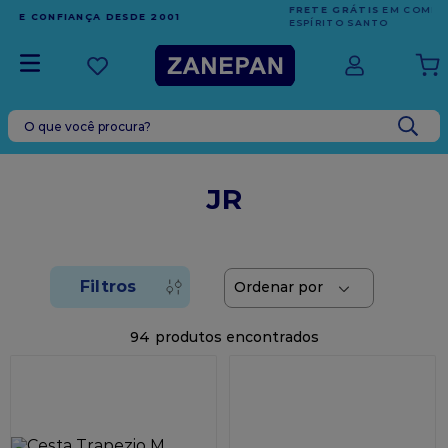
FRETE GRÁTIS
EM COMPRAS ACIMA DE R$1.000,00 PARA O
ESPÍRITO SANTO
O que você procura?
TERMOS MAIS BUSCADOS
1
º
leite condensado
JR
2
º
caixa
3
º
vela
4
º
top harald
5
º
vabene
94
6
º
sacola
7
º
granulado
8
º
bala