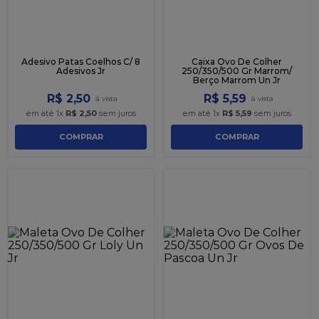
Adesivo Patas Coelhos C/ 8
Caixa Ovo De Colher
Adesivos Jr
250/350/500 Gr Marrom/
Berço Marrom Un Jr
R$
2
,
50
R$
5
,
59
em até
1
x
R$
2
,
50
sem juros
em até
1
x
R$
5
,
59
sem juros
COMPRAR
COMPRAR