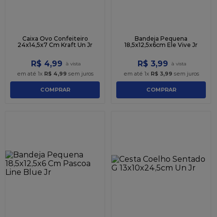
Caixa Ovo Confeiteiro
Bandeja Pequena
24x14,5x7 Cm Kraft Un Jr
18,5x12,5x6cm Ele Vive Jr
R$
4
,
99
R$
3
,
99
em até
1
x
R$
4
,
99
sem juros
em até
1
x
R$
3
,
99
sem juros
COMPRAR
COMPRAR