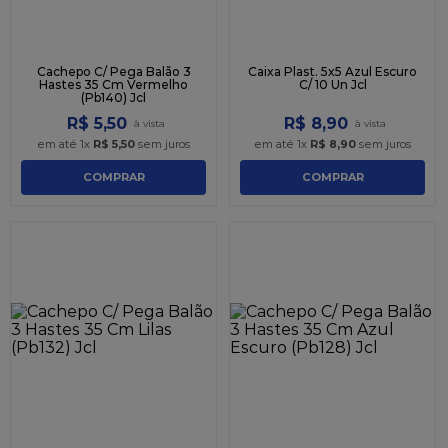
Cachepo C/ Pega Balão 3
Caixa Plast. 5x5 Azul Escuro
Hastes 35 Cm Vermelho
C/ 10 Un Jcl
(Pb140) Jcl
R$
5
,
50
R$
8
,
90
em até
1
x
R$
5
,
50
sem juros
em até
1
x
R$
8
,
90
sem juros
COMPRAR
COMPRAR