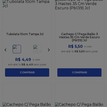
9
º
caixa kraft
10
º
chocolate
Tubolata 10cm Tampa Jcl
Cachepo C/ Pega Balão 3
Hastes 35 Cm Verde Escuro
(Pb139) Jcl
R$
5
,
50
em até
1
x
R$
5
,
50
sem juros
R$
4
,
49
em até
1
x
R$
4
,
49
sem juros
COMPRAR
COMPRAR