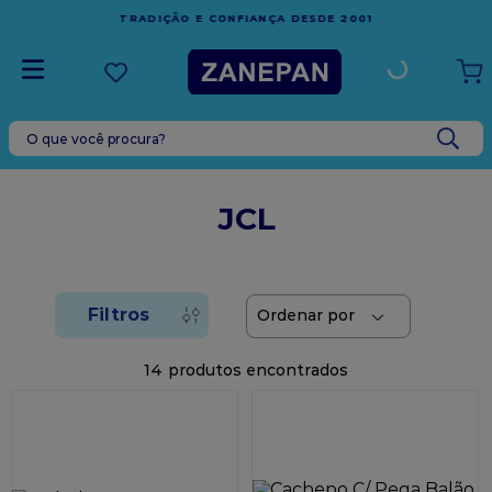
FRETE GRÁTIS
EM COMPRAS ACIMA DE R$1.000,00 PARA O
ESPÍRITO SANTO
O que você procura?
TERMOS MAIS BUSCADOS
1
º
caixa
JCL
2
º
leite condensado
3
º
vela
4
º
top harald
5
º
bala
14
6
º
sacola
7
º
vabene
8
º
granulado