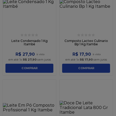
9
º
caixa kraft
10
º
chocolate
☆
☆
☆
☆
☆
☆
☆
☆
☆
☆
Leite Condensado 1 Kg
Composto Lacteo Culinario
Itambé
Bp 1 Kg Itambe
R$
27
,
90
R$
17
,
90
em até
1
x
R$
27
,
90
sem juros
em até
1
x
R$
17
,
90
sem juros
COMPRAR
COMPRAR