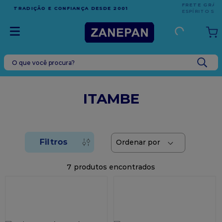
FRETE GRÁTIS
EM COMPRAS ACIMA DE R$1.000,00 PARA O
ESPÍRITO SANTO
O que você procura?
TERMOS MAIS BUSCADOS
1
º
leite condensado
ITAMBE
2
º
caixa
3
º
top harald
4
º
vela
5
º
bala
7
6
º
granulado
7
º
vabene
8
º
sacola