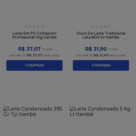
☆
☆
☆
☆
☆
☆
☆
☆
☆
☆
Leite Em Pó Composto
Doce De Leite Tradicional
Profissional 1 Kg Itambe
Lata 800 Gr Itambe
R$
37
,
07
R$
31
,
90
em até
1
x
R$
37
,
07
sem juros
em até
1
x
R$
31
,
90
sem juros
COMPRAR
COMPRAR