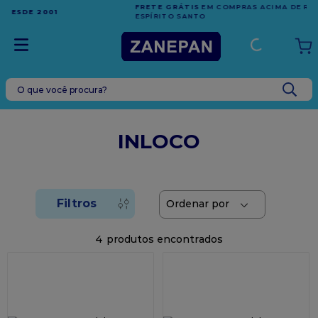
FRETE GRÁTIS
EM COMPRAS ACIMA DE R$1.000,00 PARA O
ESPÍRITO SANTO
O que você procura?
TERMOS MAIS BUSCADOS
1
º
leite condensado
INLOCO
2
º
caixa
3
º
vela
4
º
top harald
5
º
vabene
4
6
º
granulado
7
º
sacola
8
º
bala