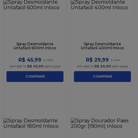
9
º
caixa kraft
10
º
chocolate
Spray Desmoldante
Spray Desmoldante
Untafacil 600ml Inloco
Untafacil 400ml Inloco
R$
45
,
99
R$
29
,
99
em até
1
x
R$
45
,
99
sem juros
em até
1
x
R$
29
,
99
sem juros
COMPRAR
COMPRAR