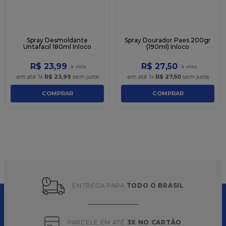
Spray Desmoldante
Spray Dourador Paes 200gr
Untafacil 180ml Inloco
(190ml) Inloco
R$
23
,
99
R$
27
,
50
em até
1
x
R$
23
,
99
sem juros
em até
1
x
R$
27
,
50
sem juros
COMPRAR
COMPRAR
ENTREGA PARA 
TODO O BRASIL
PARCELE EM ATÉ 
3X NO CARTÃO