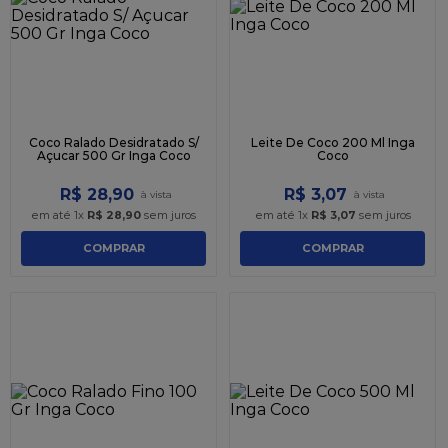
9
º
caixa kraft
10
º
chocolate
Coco Ralado Desidratado S/
Leite De Coco 200 Ml Inga
Açucar 500 Gr Inga Coco
Coco
R$
28
,
90
R$
3
,
07
em até
1
x
R$
28
,
90
sem juros
em até
1
x
R$
3
,
07
sem juros
COMPRAR
COMPRAR