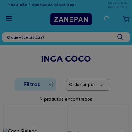
FRETE GRÁTIS
EM COMPRAS ACIMA DE R$1.000,00 PARA O
ESPÍRITO SANTO
O que você procura?
TERMOS MAIS BUSCADOS
1
º
leite condensado
INGA COCO
2
º
caixa
3
º
vela
4
º
top harald
5
º
vabene
7
6
º
sacola
7
º
granulado
8
º
bala