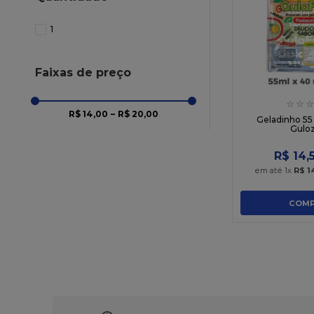
10
º
chocolate
1
Faixas de preço
☆
☆
☆
R$ 14,00
–
R$ 20,00
Geladinho 55
Guloz
R$
14
,
em até
1
x
R$
1
COMP