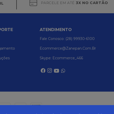
PARCELE EM ATÉ
3X NO CARTÃO
IL
PORTE
ATENDIMENTO
Fale Conosco: (28) 99930-6100
gamento
Ecommerce@zanepan.com.br
uções
Skype: Ecommerce_466