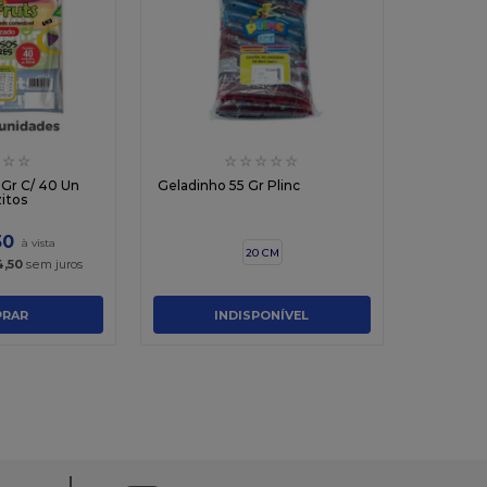
☆
☆
☆
☆
☆
☆
☆
 Gr C/ 40 Un
Geladinho 55 Gr Plinc
itos
50
20 CM
4
,
50
sem juros
RAR
INDISPONÍVEL