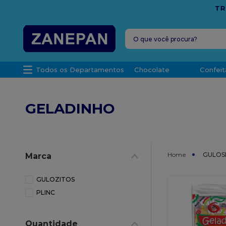
FRETE G
O que você procura?
TERMOS MAIS 
Todos os Departamentos
Chocolate
Confeit
1
º
leite con
2
º
caixa
GELADINHO
3
º
vela
4
º
top haral
5
º
vabene
GULOS
Marca
6
º
sacola
7
º
granulad
GULOZITOS
PLINC
8
º
bala
9
º
caixa kraf
Quantidade