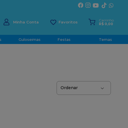
ÍRITO SANTO
Carrinho
Minha Conta
R$
0
,
00
s
Guloseimas
Festas
Temas