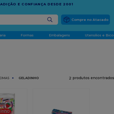
RÁTIS
EM COMPRAS ACIMA DE R$ 1.000,00 PARA O ESP
BUSCADOS
aria
Formas
Embalagens
Utensilios e Bico
densado
d
2
EIMAS
GELADINHO
o
t