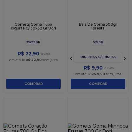
Gomets Goma Tubo
Bala De Goma 500gr
Iogurte C/ 30x32 Gr Dori
Forestal
30X32 GR
500 GR
R$
22
,
90
MINHOCAS AZEDINHAS
em até
1
x
R$
22
,
90
sem juros
R$
9
,
90
em até
1
x
R$
9
,
90
sem juros
COMPRAR
COMPRAR