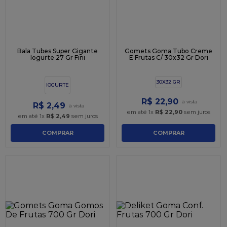
Bala Tubes Super Gigante
Gomets Goma Tubo Creme
Iogurte 27 Gr Fini
E Frutas C/ 30x32 Gr Dori
30X32 GR
IOGURTE
R$
22
,
90
R$
2
,
49
em até
1
x
R$
22
,
90
sem juros
em até
1
x
R$
2
,
49
sem juros
COMPRAR
COMPRAR