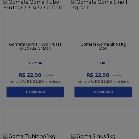
9
º
caixa kraft
10
º
chocolate
Gomets Goma Tubo Frutas
Gomets Goma Sino 1 Kg
C/ 30x32 Gr Dori
Dori
30X32 GR
1 KG
R$
22
,
90
R$
22
,
90
em até
1
x
R$
22
,
90
sem juros
em até
1
x
R$
22
,
90
sem juros
COMPRAR
COMPRAR