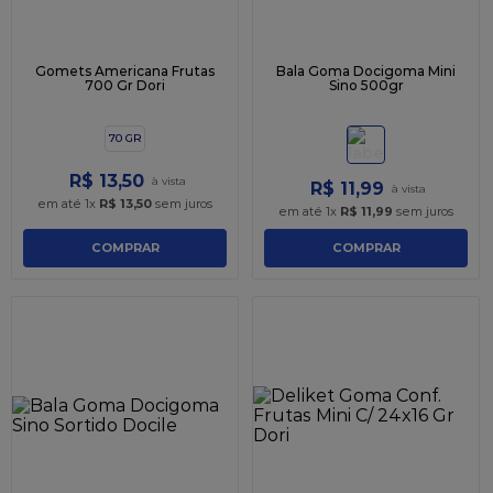
Gomets Americana Frutas
Bala Goma Docigoma Mini
700 Gr Dori
Sino 500gr
70 GR
R$
13
,
50
R$
11
,
99
em até
1
x
R$
13
,
50
sem juros
em até
1
x
R$
11
,
99
sem juros
COMPRAR
COMPRAR