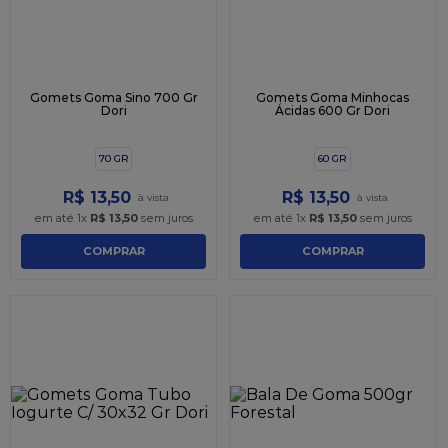
Gomets Goma Sino 700 Gr
Gomets Goma Minhocas
Dori
Ácidas 600 Gr Dori
70 GR
60 GR
R$
13
,
50
R$
13
,
50
em até
1
x
R$
13
,
50
sem juros
em até
1
x
R$
13
,
50
sem juros
COMPRAR
COMPRAR