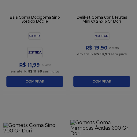
Bala Goma Docigoma Sino
Deliket Goma Conf. Frutas
Sortido Docile
Mini C/ 24x16 Gr Dori
500 GR
30X16 GR
R$
19
,
90
SORTIDA
em até
1
x
R$
19
,
90
sem juros
R$
11
,
99
em até
1
x
R$
11
,
99
sem juros
COMPRAR
COMPRAR