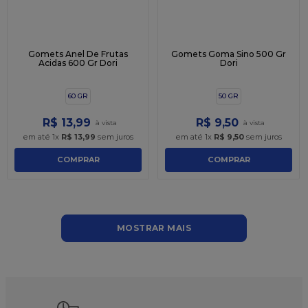
Gomets Anel De Frutas
Gomets Goma Sino 500 Gr
Acidas 600 Gr Dori
Dori
60 GR
50 GR
R$
13
,
99
R$
9
,
50
em até
1
x
R$
13
,
99
sem juros
em até
1
x
R$
9
,
50
sem juros
COMPRAR
COMPRAR
MOSTRAR MAIS