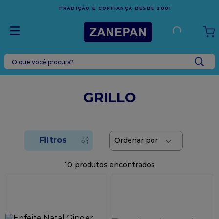
FRETE GRÁTIS
EM COMPRAS ACIMA DE R$1.000,00
 2001
ESPÍRITO SANTO
O que você procura?
TERMOS MAIS BUSCADOS
1
º
leite condensado
GRILLO
2
º
caixa
3
º
top harald
4
º
vela
5
º
bala
10
6
º
granulado
7
º
vabene
8
º
sacola