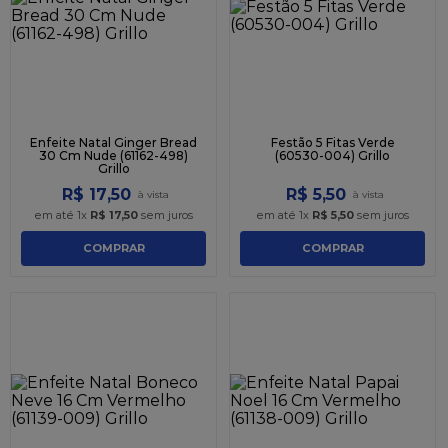
9
º
caixa kraft
10
º
chocolate
Enfeite Natal Ginger Bread
Festão 5 Fitas Verde
30 Cm Nude (61162-498)
(60530-004) Grillo
Grillo
R$
17
,
50
R$
5
,
50
em até
1
x
R$
17
,
50
sem juros
em até
1
x
R$
5
,
50
sem juros
COMPRAR
COMPRAR