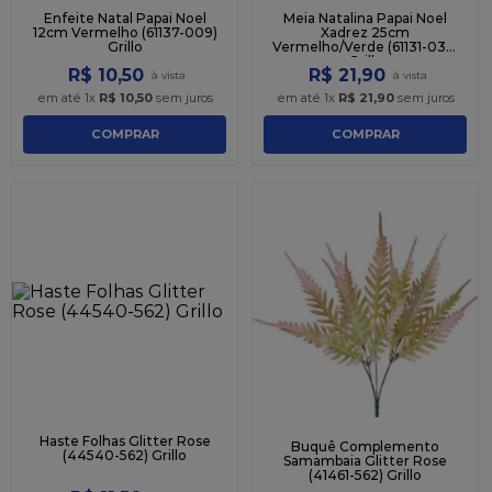
Enfeite Natal Papai Noel
Meia Natalina Papai Noel
12cm Vermelho (61137-009)
Xadrez 25cm
Grillo
Vermelho/Verde (61131-035)
Grillo
R$
10
,
50
R$
21
,
90
em até
1
x
R$
10
,
50
sem juros
em até
1
x
R$
21
,
90
sem juros
COMPRAR
COMPRAR
Haste Folhas Glitter Rose
Buquê Complemento
(44540-562) Grillo
Samambaia Glitter Rose
(41461-562) Grillo