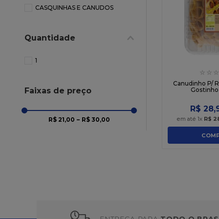
10
º
chocolate
CASQUINHAS E CANUDOS
Quantidade
1
☆
☆
☆
Canudinho P/ 
Faixas de preço
Gostinho
R$
28
,
em até
1
x
R$
2
R$ 21,00
–
R$ 30,00
COMP