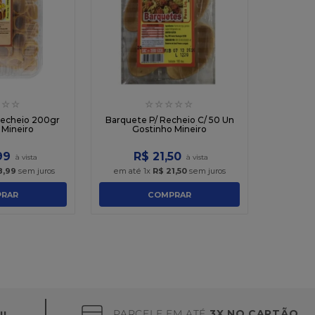
☆
☆
☆
☆
☆
☆
☆
Recheio 200gr
Barquete P/ Recheio C/ 50 Un
 Mineiro
Gostinho Mineiro
99
R$
21
,
50
8
,
99
sem juros
em até
1
x
R$
21
,
50
sem juros
RAR
COMPRAR
PARCELE EM ATÉ
3X NO CARTÃO