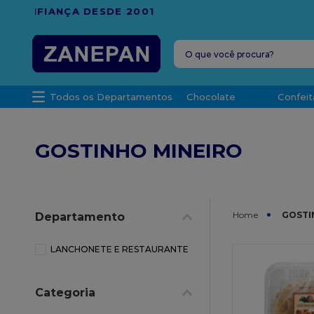
FRETE G
O que você procura?
TERMOS MAIS 
Todos os Departamentos
Chocolate
Confeit
1
º
leite con
2
º
caixa
GOSTINHO MINEIRO
3
º
vela
4
º
top haral
5
º
vabene
GOSTI
Departamento
6
º
sacola
7
º
granulad
LANCHONETE E RESTAURANTE
8
º
bala
Categoria
9
º
caixa kraf