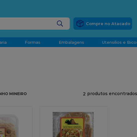
RÁTIS
EM COMPRAS ACIMA DE R$ 1.000,00 PARA O ESP
BUSCADOS
aria
Formas
Embalagens
Utensilios e Bico
densado
d
2
NHO MINEIRO
o
t