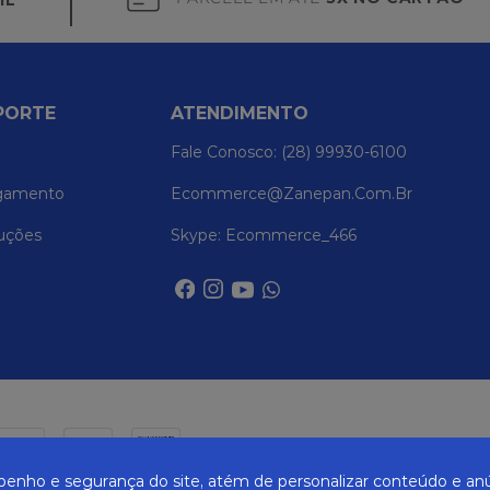
IL
PORTE
ATENDIMENTO
Fale Conosco: (28) 99930-6100
gamento
Ecommerce@zanepan.com.br
uções
Skype: Ecommerce_466
nho e segurança do site, atém de personalizar conteúdo e anú