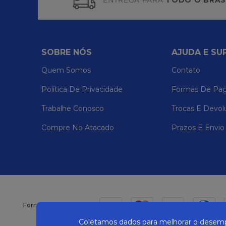
ENTREGA PARA
TODO O BRAS
SOBRE NÓS
AJUDA E SU
Quem Somos
Contato
Política De Privacidade
Formas De Pa
Trabalhe Conosco
Trocas E Devol
Compre No Atacado
Prazos E Envio
Formas de pagamento
Coletamos dados para melhorar o desempe