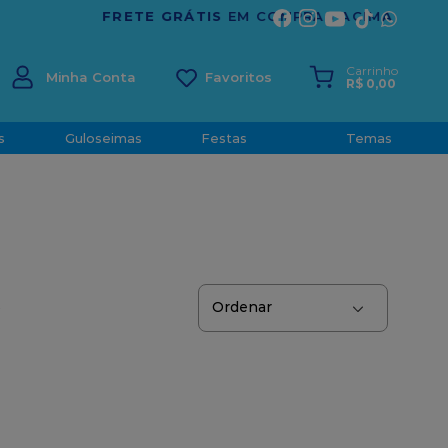
ÍRITO SANTO
Carrinho
Minha Conta
R$
0
,
00
s
Guloseimas
Festas
Temas