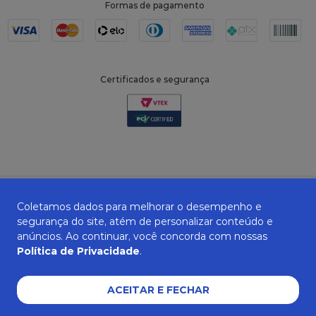
Formas de pagamento
Certificados e segurança
Coletamos dados para melhorar o desempenho e
segurança do site, atém de personalizar conteúdo e
anúncios. Ao continuar, você concorda com nossas
Política de Privacidade
.
ZANEPAN 2022 | CNPJ: 04.319.228/0001-08 | AVENIDA MAURO MIRANDA
MADUREIRA, 514 - ELPÍDIO VOLPINI - CACHOEIRO DE ITAPEMIRIM - ES | CEP
29309-712
ACEITAR E FECHAR