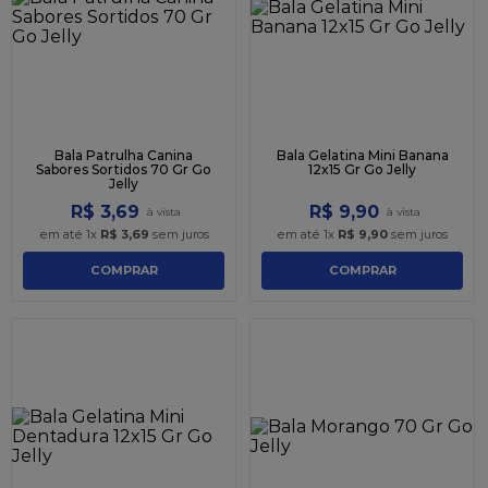
9
º
caixa kraft
10
º
chocolate
Bala Patrulha Canina
Bala Gelatina Mini Banana
Sabores Sortidos 70 Gr Go
12x15 Gr Go Jelly
Jelly
R$
3
,
69
R$
9
,
90
em até
1
x
R$
3
,
69
sem juros
em até
1
x
R$
9
,
90
sem juros
COMPRAR
COMPRAR