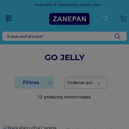
FRETE GRÁTIS
EM COMPRAS ACIMA DE R$1.000,00 PARA O
ESPÍRITO SANTO
O que você procura?
TERMOS MAIS BUSCADOS
1
º
leite condensado
GO JELLY
2
º
caixa
3
º
top harald
4
º
vela
5
º
bala
12
6
º
sacola
7
º
vabene
8
º
granulado