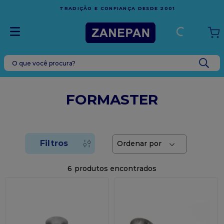
FRETE GRÁTIS
EM COMPRAS ACIMA DE R$1.000
SDE 2001
ESPÍRITO SANTO
O que você procura?
TERMOS MAIS BUSCADOS
1
º
caixa
FORMASTER
2
º
leite condensado
3
º
vela
4
º
top harald
5
º
bala
6
6
º
sacola
7
º
vabene
8
º
granulado