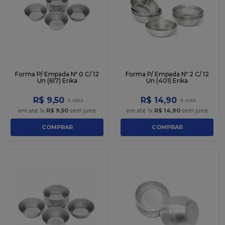
9
º
caixa kraft
10
º
chocolate
Forma P/ Empada Nº 0 C/ 12
Forma P/ Empada Nº 2 C/ 12
Un (617) Erika
Un (401) Erika
R$
9
,
50
R$
14
,
90
em até
1
x
R$
9
,
50
sem juros
em até
1
x
R$
14
,
90
sem juros
COMPRAR
COMPRAR