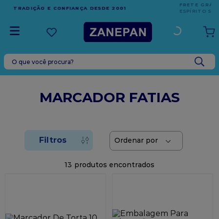
FRETE GRÁTIS
EM COMPRAS ACIMA DE R$1.000,00 PARA O
ESPÍRITO SANTO
O que você procura?
TERMOS MAIS BUSCADOS
1
º
leite condensado
MARCADOR FATIAS
2
º
caixa
3
º
top harald
4
º
vela
5
º
bala
13
6
º
granulado
7
º
vabene
8
º
sacola