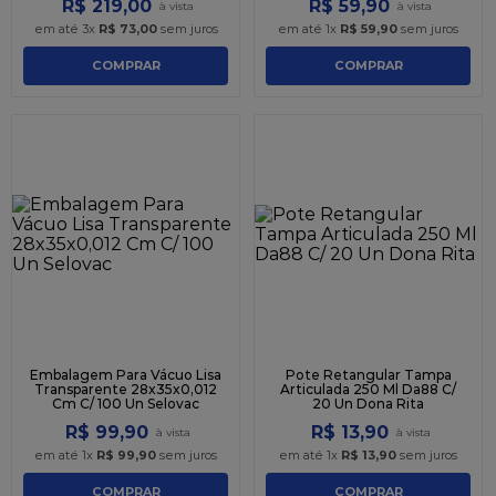
R$
219
,
00
R$
59
,
90
em até
3
x
R$
73
,
00
sem juros
em até
1
x
R$
59
,
90
sem juros
COMPRAR
COMPRAR
Embalagem Para Vácuo Lisa
Pote Retangular Tampa
Transparente 28x35x0,012
Articulada 250 Ml Da88 C/
Cm C/ 100 Un Selovac
20 Un Dona Rita
R$
99
,
90
R$
13
,
90
em até
1
x
R$
99
,
90
sem juros
em até
1
x
R$
13
,
90
sem juros
COMPRAR
COMPRAR