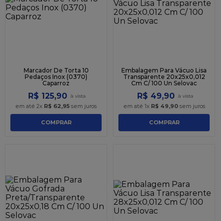
9
º
caixa kraft
10
º
chocolate
Marcador De Torta 10
Embalagem Para Vácuo Lisa
Pedaços Inox (0370)
Transparente 20x25x0,012
Caparroz
Cm C/ 100 Un Selovac
R$
125
,
90
R$
49
,
90
em até
2
x
R$
62
,
95
sem juros
em até
1
x
R$
49
,
90
sem juros
COMPRAR
COMPRAR