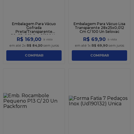
Embalagem Para Vácuo
Embalagem Para Vácuo Lisa
Gofrada
Transparente 28x25x0,012
Preta/Transparente
Cm C/ 100 Un Selovac
20x25x0,18 Cm C/ 100 Un
R$
169
,
00
R$
69
,
90
Selovac
em até
2
x
R$
84
,
50
sem juros
em até
1
x
R$
69
,
90
sem juros
COMPRAR
COMPRAR