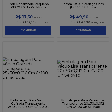
Emb. Rocambole Pequeno
Forma Fatia 7 Pedaços Inox
P13 C/ 20 Un Packform
(Ud190132) Unica
R$
17
,
50
R$
49
,
90
em até
1
x
R$
17
,
50
sem juros
em até
1
x
R$
49
,
90
sem juros
COMPRAR
COMPRAR
Embalagem Para Vácuo
Embalagem Para Vácuo Lisa
Gofrada Transparente
Transparente 20x30x0,012
25x30x0,016 Cm C/ 100 Un
Cm C/ 100 Un Selovac
Selovac