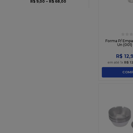
R$ 9,00
–
R$ 68,00
☆
☆
☆
Forma P/ Empad
Un (001)
R$
12
,
em até
1
x
R$
1
COMP