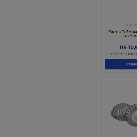
☆
☆
☆
Forma P/ Empad
Un He
R$
10
,
em até
1
x
R$
1
COMP