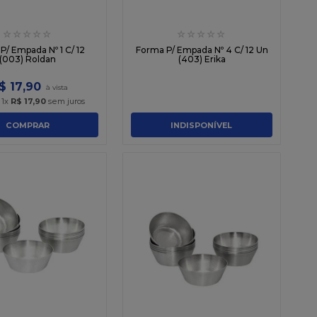
☆
☆
☆
☆
☆
☆
☆
☆
☆
☆
P/ Empada Nº 1 C/ 12
Forma P/ Empada Nº 4 C/ 12 Un
(003) Roldan
(403) Erika
$
17
,
90
é
1
x
R$
17
,
90
sem juros
COMPRAR
INDISPONÍVEL