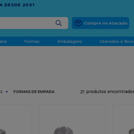
RÁTIS
EM COMPRAS ACIMA DE R$ 1.000,00 PARA O ESP
BUSCADOS
aria
Formas
Embalagens
Utensilios e Bico
densado
d
21
S
FORMAS DE EMPADA
o
t