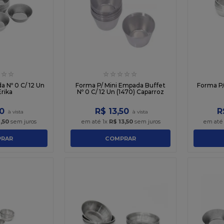
☆
☆
☆
☆
☆
☆
☆
 Nº 0 C/ 12 Un
Forma P/ Mini Empada Buffet
Forma P/
Erika
Nº 0 C/ 12 Un (1470) Caparroz
0
R$
13
,
50
R
9
,
50
sem juros
em até
1
x
R$
13
,
50
sem juros
em at
RAR
COMPRAR