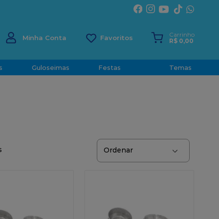
ÍRITO SANTO
Carrinho
Minha Conta
R$
0
,
00
s
Guloseimas
Festas
Temas