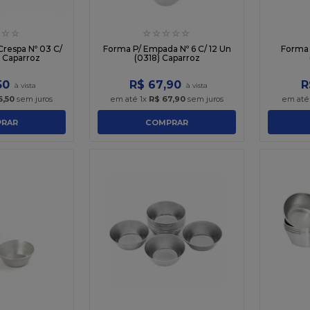
☆
☆
☆
☆
☆
☆
☆
respa Nº 03 C/
Forma P/ Empada Nº 6 C/ 12 Un
Forma 
) Caparroz
(0318) Caparroz
50
R$
67
,
90
R
6
,
50
sem juros
em até
1
x
R$
67
,
90
sem juros
em at
RAR
COMPRAR