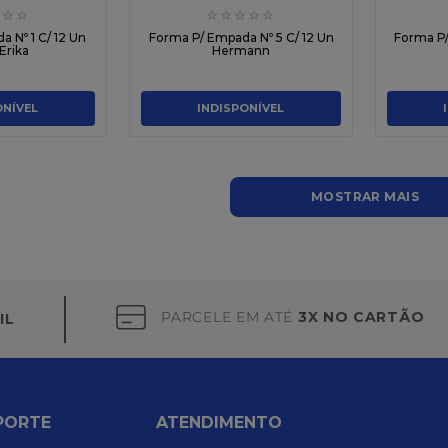
☆
☆
☆
☆
☆
☆
☆
 Nº 1 C/ 12 Un
Forma P/ Empada Nº 5 C/ 12 Un
Forma P/
Erika
Hermann
ONÍVEL
INDISPONÍVEL
MOSTRAR MAIS
PARCELE EM ATÉ
3X NO CARTÃO
IL
PORTE
ATENDIMENTO