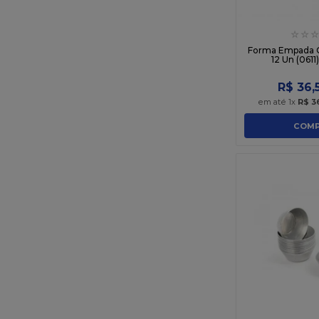
☆
☆
☆
Forma Empada C
12 Un (0611
R$
36
,
em até
1
x
R$
3
COMP