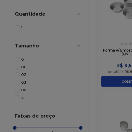
10
º
sacola
Quantidade
1
☆
☆
☆
Tamanho
Forma P/ Empada
(617) 
0
R$
9
,
5
01
em até
1
x
R$
02
COMP
03
06
4
Faixas de preço