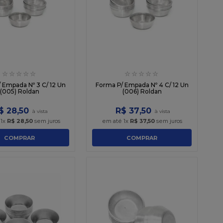
☆
☆
☆
☆
☆
☆
☆
☆
☆
☆
 Empada Nº 3 C/ 12 Un
Forma P/ Empada Nº 4 C/ 12 Un
(005) Roldan
(006) Roldan
$
28
,
50
R$
37
,
50
é
1
x
R$
28
,
50
sem juros
em até
1
x
R$
37
,
50
sem juros
COMPRAR
COMPRAR