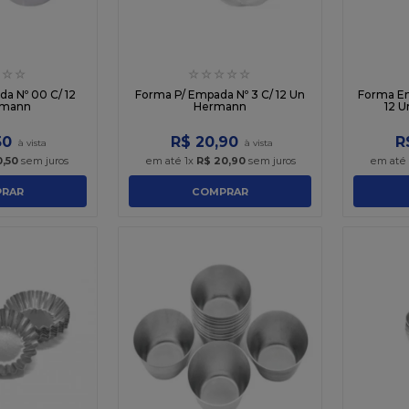
☆
☆
☆
☆
☆
☆
☆
a Nº 00 C/ 12
Forma P/ Empada Nº 3 C/ 12 Un
Forma Em
rmann
Hermann
12 U
50
R$
20
,
90
R
0
,
50
sem juros
em até
1
x
R$
20
,
90
sem juros
em até
RAR
COMPRAR