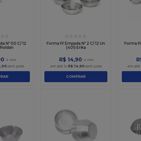
☆
☆
☆
☆
☆
☆
☆
a Nº 00 C/ 12
Forma P/ Empada Nº 2 C/ 12 Un
Forma P/
 Roldan
(401) Erika
90
R$
14
,
90
R
2
,
90
sem juros
em até
1
x
R$
14
,
90
sem juros
em até
RAR
COMPRAR