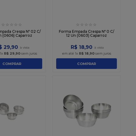
☆
☆
☆
☆
☆
☆
☆
☆
☆
☆
pada Crespa Nº 02 C/
Forma Empada Crespa Nº 0 C/
n (0606) Caparroz
12 Un (0603) Caparroz
$
29
,
90
R$
18
,
90
1
x
R$
29
,
90
sem juros
em até
1
x
R$
18
,
90
sem juros
COMPRAR
COMPRAR