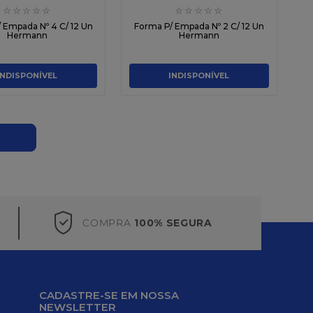
☆
☆
☆
☆
☆
☆
☆
☆
☆
☆
 Empada Nº 4 C/ 12 Un
Forma P/ Empada Nº 2 C/ 12 Un
Hermann
Hermann
INDISPONÍVEL
INDISPONÍVEL
COMPRA
100% SEGURA
CADASTRE-SE EM NOSSA
NEWSLETTER