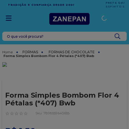
FRETE GRÁTIS
EM COMPRAS ACIMA DE R$1.000,00 PARA O
ESPÍRITO SANTO
O que você procura?
TERMOS MAIS BUSCADOS
1
º
leite condensado
FORMAS
FORMAS DE CHOCOLATE
Forma Simples Bombom Flor 4 Pétalas (*407) Bwb
2
º
top harald
3
º
caixa
4
º
vela
5
º
bala
Forma Simples Bombom Flor 4
6
º
sacola
Pétalas (*407) Bwb
7
º
vabene
☆
☆
☆
☆
☆
:
7898559643655
8
º
caixa kraft