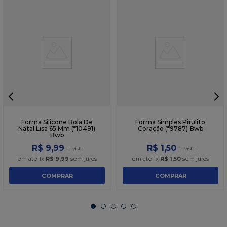
Forma Silicone Bola De
Forma Simples Pirulito
Natal Lisa 65 Mm (*10491)
Coração (*9787) Bwb
Bwb
R$
9
,
99
R$
1
,
50
em até
1
x
R$
9
,
99
sem juros
em até
1
x
R$
1
,
50
sem juros
COMPRAR
COMPRAR