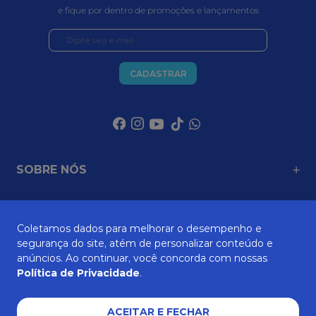
e fique por dentro de promoções e lançamentos
CADASTRAR
SOBRE NÓS
ATENDIMENTO
Coletamos dados para melhorar o desempenho e
segurança do site, atém de personalizar conteúdo e
anúncios. Ao continuar, você concorda com nossas
Política de Privacidade
.
AJUDA E SUPORTE
ACEITAR E FECHAR