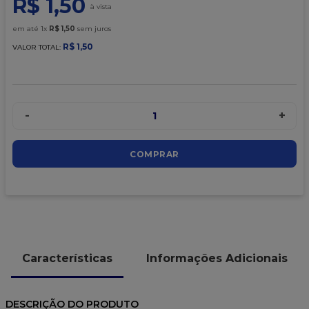
R$
1
,
50
9
º
granulado
10
º
chocolate
em até
1
x
R$
1
,
50
sem juros
R$
1
,
50
VALOR TOTAL:
-
+
1
COMPRAR
Características
Informações Adicionais
DESCRIÇÃO DO PRODUTO