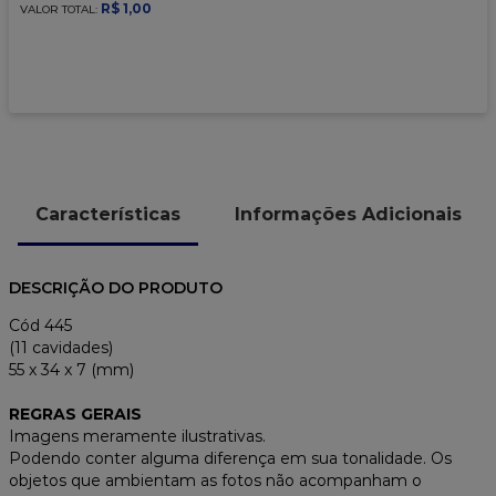
9
º
caixa kraft
R$
1
,
00
VALOR TOTAL:
10
º
chocolate
Características
Informações Adicionais
DESCRIÇÃO DO PRODUTO
Cód 445
(11 cavidades)
55 x 34 x 7 (mm)
REGRAS GERAIS
Imagens meramente ilustrativas.
Podendo conter alguma diferença em sua tonalidade. Os
objetos que ambientam as fotos não acompanham o