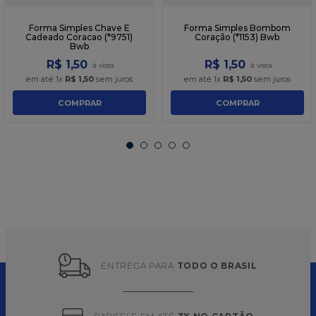
Forma Simples Chave E
Forma Simples Bombom
Cadeado Coracao (*9751)
Coração (*1153) Bwb
Bwb
R$
1
,
50
R$
1
,
50
em até
1
x
R$
1
,
50
sem juros
em até
1
x
R$
1
,
50
sem juros
COMPRAR
COMPRAR
ENTREGA PARA 
TODO O BRASIL