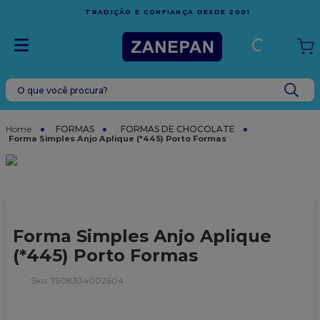
FRETE GRÁTIS
EM COMPRAS ACIMA DE R$1.000,00 PA
001
ESPÍRITO SANTO
O que você procura?
TERMOS MAIS BUSCADOS
1
º
leite condensado
FORMAS
FORMAS DE CHOCOLATE
Forma Simples Anjo Aplique (*445) Porto Formas
2
º
caixa
3
º
vela
4
º
top harald
5
º
vabene
Forma Simples Anjo Aplique
6
º
granulado
(*445) Porto Formas
7
º
sacola
:
7908334002604
8
º
bala