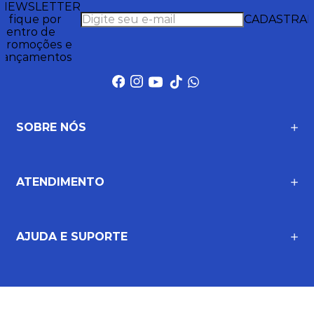
NEWSLETTER
e fique por
CADASTRA
dentro de
promoções e
lançamentos
SOBRE NÓS
ATENDIMENTO
AJUDA E SUPORTE