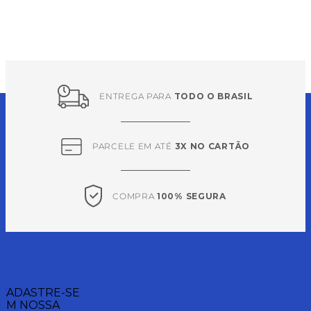
ENTREGA PARA 
TODO O BRASIL
PARCELE EM ATÉ 
3X NO CARTÃO
COMPRA 
100% SEGURA
CADASTRE-SE
EM NOSSA