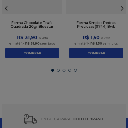
Forma Chocolate Trufa
Forma Simples Pedras
Quadrada 20gr Bluestar
Preciosas (9744) Bwb
R$
31
,
90
R$
1
,
50
em até
1
x
R$
31
,
90
sem juros
em até
1
x
R$
1
,
50
sem juros
COMPRAR
COMPRAR
ENTREGA PARA 
TODO O BRASIL