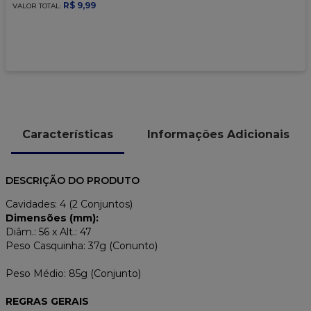
9
º
caixa kraft
R$
9
,
99
VALOR TOTAL:
10
º
chocolate
Características
Informações Adicionais
DESCRIÇÃO DO PRODUTO
Cavidades: 4 (2 Conjuntos)
Dimensões (mm):
Diâm.: 56 x Alt.: 47
Peso Casquinha: 37g (Conunto)
Peso Médio: 85g (Conjunto)
REGRAS GERAIS