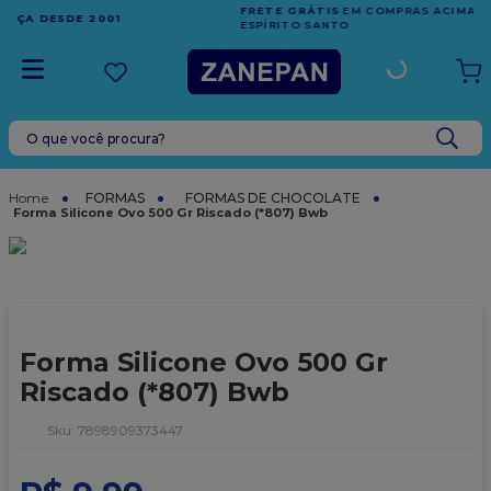
FRETE GRÁTIS
EM COMPRAS ACIMA DE R$1.000,00 PARA O
ESPÍRITO SANTO
O que você procura?
TERMOS MAIS BUSCADOS
1
º
leite condensado
FORMAS
FORMAS DE CHOCOLATE
Forma Silicone Ovo 500 Gr Riscado (*807) Bwb
2
º
caixa
3
º
vela
4
º
top harald
5
º
vabene
Forma Silicone Ovo 500 Gr
6
º
sacola
Riscado (*807) Bwb
7
º
granulado
:
7898909373447
8
º
bala