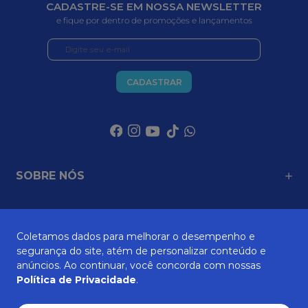
CADASTRE-SE EM NOSSA NEWSLETTER
e fique por dentro de promoções e lançamentos
CADASTRAR
SOBRE NÓS
ATENDIMENTO
Coletamos dados para melhorar o desempenho e
segurança do site, atém de personalizar conteúdo e
anúncios. Ao continuar, você concorda com nossas
Política de Privacidade
.
AJUDA E SUPORTE