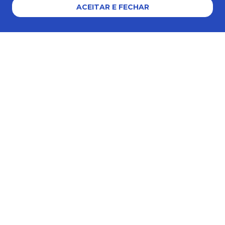
ACEITAR E FECHAR
Formas de pagamento
Certificados e segurança