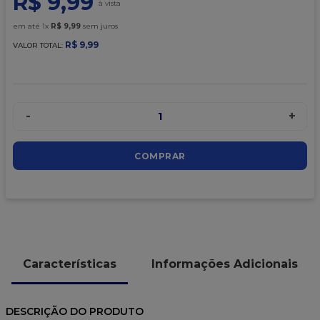
R$
9
,
99
9
º
caixa kraft
em até
1
x
R$
9
,
99
sem juros
10
º
chocolate
R$
9
,
99
VALOR TOTAL:
-
+
1
COMPRAR
Características
Informações Adicionais
DESCRIÇÃO DO PRODUTO