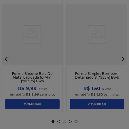
Forma Silicone Bola De
Forma Simples Bombom
Natal Lapidada 65 Mm
Detalhado 8 (*9554) Bwb
(*10375) Bwb
R$
9
,
99
R$
1
,
50
em até
1
x
R$
9
,
99
sem juros
em até
1
x
R$
1
,
50
sem juros
COMPRAR
COMPRAR