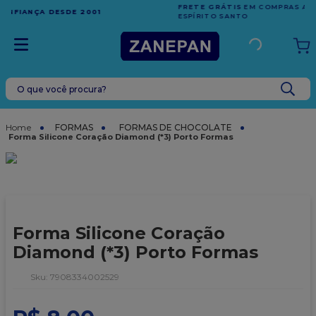
FRETE GRÁTIS
EM COMPRAS ACIMA DE R$1.000,00 PARA O
ESPÍRITO SANTO
O que você procura?
TERMOS MAIS BUSCADOS
1
º
caixa
FORMAS
FORMAS DE CHOCOLATE
Forma Silicone Coração Diamond (*3) Porto Formas
2
º
leite condensado
3
º
vela
4
º
top harald
5
º
bala
Forma Silicone Coração
6
º
sacola
Diamond (*3) Porto Formas
7
º
vabene
:
7908334002529
8
º
granulado