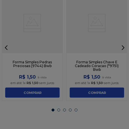
Forma Simples Pedras
Forma Simples Chave E
Preciosas (9744) Bwb
Cadeado Coracao (*9751)
Bwb
R$
1
,
50
R$
1
,
50
em até
1
x
R$
1
,
50
sem juros
em até
1
x
R$
1
,
50
sem juros
COMPRAR
COMPRAR