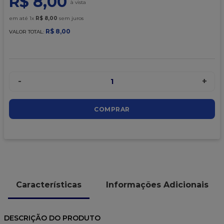
R$
8
,
00
9
º
caixa kraft
em até
1
x
R$
8
,
00
sem juros
10
º
chocolate
R$
8
,
00
VALOR TOTAL:
-
+
1
COMPRAR
Características
Informações Adicionais
DESCRIÇÃO DO PRODUTO