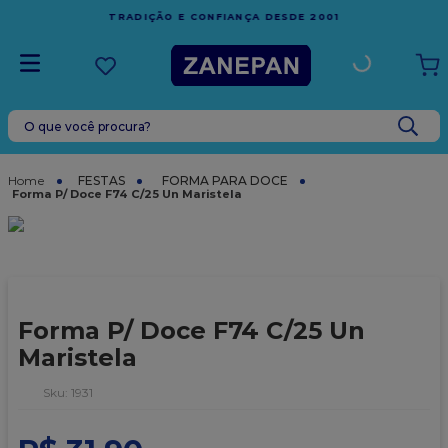
FRETE GRÁTIS
EM COMPRAS ACIMA DE R$1.000,00 PARA O
ESPÍRITO SANTO
O que você procura?
TERMOS MAIS BUSCADOS
1
º
caixa
FESTAS
FORMA PARA DOCE
Forma P/ Doce F74 C/25 Un Maristela
2
º
leite condensado
3
º
vela
4
º
top harald
5
º
bala
Forma P/ Doce F74 C/25 Un
6
º
sacola
Maristela
7
º
vabene
:
1931
8
º
granulado