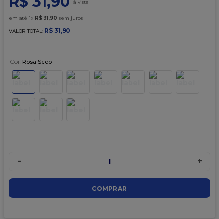
R$
31
,
90
9
º
caixa kraft
em até
1
x
R$
31
,
90
sem juros
10
º
chocolate
R$
31
,
90
VALOR TOTAL:
Cor
:
Rosa Seco
-
+
1
COMPRAR