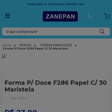
FRETE GRÁTIS
EM COMPRAS ACIMA DE R$1.000,00 PARA O
ESPÍRITO SANTO
O que você procura?
TERMOS MAIS BUSCADOS
1
º
leite condensado
FESTAS
FORMA PARA DOCE
Forma P/ Doce F286 Papel C/ 30 Maristela
2
º
caixa
3
º
vela
4
º
top harald
5
º
vabene
Forma P/ Doce F286 Papel C/ 30
6
º
sacola
Maristela
7
º
granulado
:
593704
8
º
bala