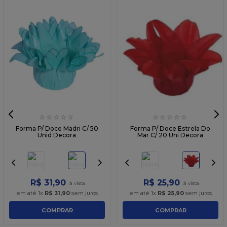
☆
☆
☆
☆
☆
☆
☆
☆
☆
☆
Forma P/ Doce Madri C/ 50
Forma P/ Doce Estrela Do
Unid Decora
Mar C/ 20 Uni Decora
R$
31
,
90
R$
25
,
90
em até
1
x
R$
31
,
90
sem juros
em até
1
x
R$
25
,
90
sem juros
COMPRAR
COMPRAR