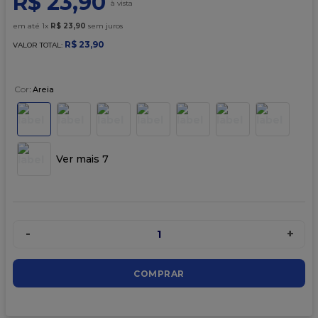
R$
23
,
90
9
º
caixa kraft
em até
1
x
R$
23
,
90
sem juros
10
º
chocolate
R$
23
,
90
VALOR TOTAL:
Cor
:
Areia
Ver mais 7
-
+
1
COMPRAR