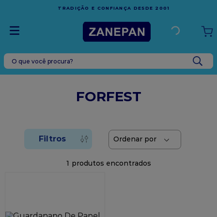
FRETE GRÁTIS
EM COMPRAS ACIMA DE R$1.
A DESDE 2001
ESPÍRITO SANTO
O que você procura?
TERMOS MAIS BUSCADOS
1
º
leite condensado
FORFEST
2
º
caixa
3
º
vela
4
º
top harald
5
º
vabene
1
6
º
granulado
7
º
sacola
8
º
bala