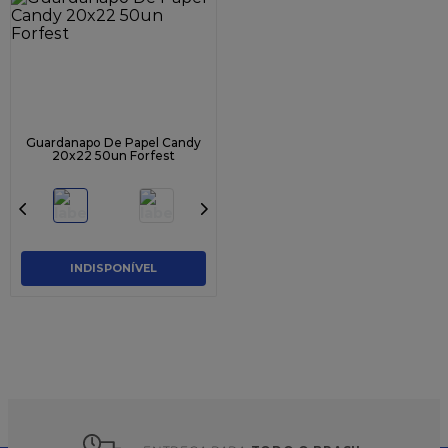
9
º
caixa kraft
10
º
chocolate
Guardanapo De Papel Candy
20x22 50un Forfest
INDISPONÍVEL