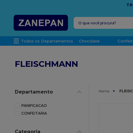
FRETE G
O que você procura?
TERMOS MAIS 
Todos os Departamentos
Chocolate
Confeit
1
º
caixa
2
º
leite con
FLEISCHMANN
3
º
vela
4
º
top haral
5
º
bala
FLEIS
Departamento
6
º
sacola
7
º
vabene
PANIFICACAO
CONFEITARIA
8
º
granulad
9
º
caixa kraf
Categoria