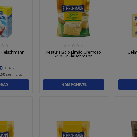
☆
☆
☆
☆
☆
☆
☆
l Fleischmann
Mistura Bolo Limão Cremoso
Gelat
450 Gr Fleischmann
0
,
50
sem juros
RAR
INDISPONÍVEL