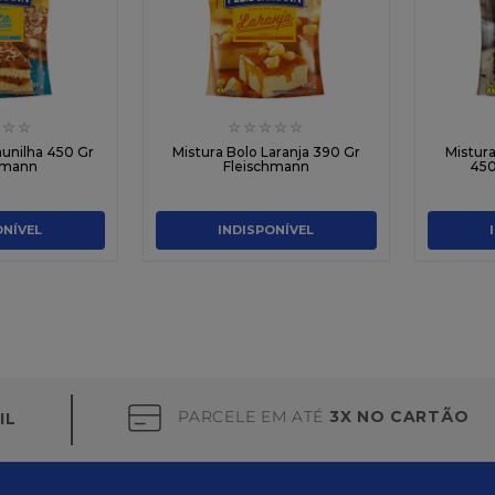
☆
☆
☆
☆
☆
☆
☆
aunilha 450 Gr
Mistura Bolo Laranja 390 Gr
Mistur
hmann
Fleischmann
450
ONÍVEL
INDISPONÍVEL
PARCELE EM ATÉ
3X NO CARTÃO
IL