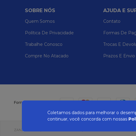
SOBRE NÓS
AJUDA E SU
Quem Somos
Contato
Política De Privacidade
Formas De Pa
Trabalhe Conosco
Trocas E Devol
Compre No Atacado
Prazos E Envio
Formas de pagamento
Coletamos dados para melhorar o desempe
continuar, você concorda com nossas
Pol
ZANEPAN 2022 | CNPJ: 04.319.228/0001-08 | AVENIDA MAURO MIRANDA MAD