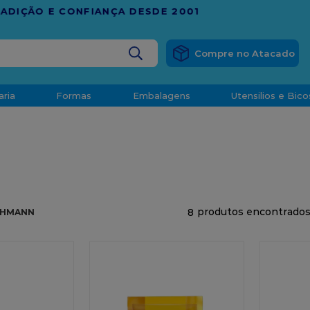
RÁTIS
EM COMPRAS ACIMA DE R$ 1.000,00 PARA O ESP
BUSCADOS
aria
Formas
Embalagens
Utensilios e Bico
densado
d
8
CHMANN
o
t