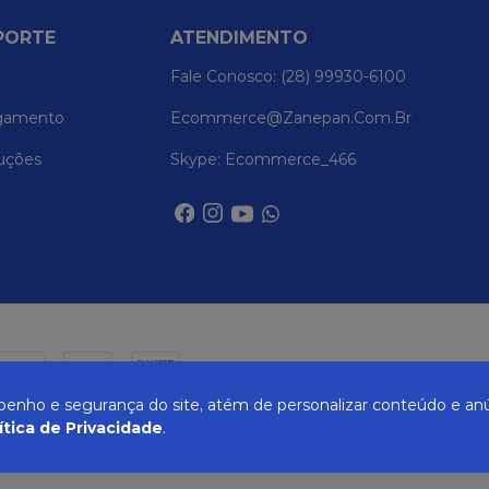
PORTE
ATENDIMENTO
Fale Conosco: (28) 99930-6100
gamento
Ecommerce@zanepan.com.br
uções
Skype: Ecommerce_466
nho e segurança do site, atém de personalizar conteúdo e anú
ítica de Privacidade
.
UREIRA, 514 - ELPÍDIO VOLPINI - CACHOEIRO DE ITAPEMIRIM - ES | CEP 29309-71