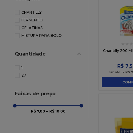
10
º
chocolate
CHANTILLY
FERMENTO
GELATINAS
MISTURA PARA BOLO
☆
☆
☆
Chantilly 200 M
Quantidade
R$
7
,
5
1
em até
1
x
R$
7
27
COMP
Faixas de preço
R$ 7,00
–
R$ 10,00