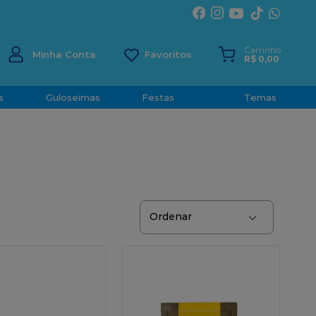
ÍRITO SANTO
Carrinho
Minha Conta
R$
0
,
00
s
Guloseimas
Festas
Temas